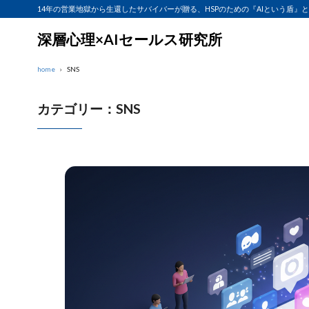
14年の営業地獄から生還したサバイバーが贈る、HSPのための『AIという盾』
深層心理×AIセールス研究所
home
SNS
カテゴリー：SNS