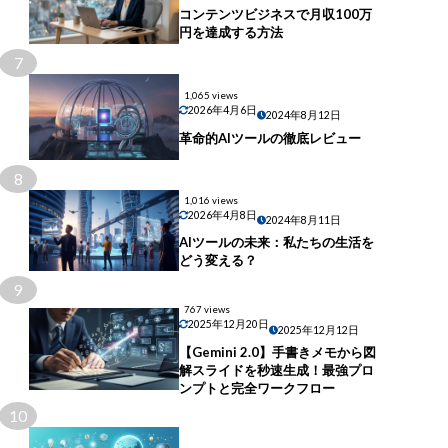
コンテンツビジネスで月収100万
円を達成する方法
7
1,065 views
2026年4月6日
2024年8月12日
革命的AIツールの徹底レビュー
8
1,016 views
2026年4月8日
2024年8月11日
AIツールの未来：私たちの生活を
どう変える？
9
767 views
2025年12月20日
2025年12月12日
【Gemini 2.0】手書きメモから図
解スライドを秒速生成！最強プロ
ンプトと完全ワークフロー
10