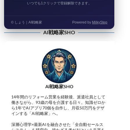
いつでも1クリックで登録解除できます。
© しょう｜AI戦略家
Powered by
MilkyStep
AI戦略家SHO
AI戦略家SHO
14年間のリフォーム営業を経験後、派遣社員として
働きながら、93歳の母を介護する日々。知識ゼロか
ら1年でAIアプリ70個を自作し、月収50万円をデザ
インする「AI戦略家」へ。
深層心理学×最新AIを融合させた「全自動セールス
システム」を研究中。持たざる者がAIという兵器を