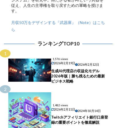
従え、人生の主導権を取り戻すための軍略を授けま
す。
月収50万をデザインする『武器庫』（Note）はこち
ら
ランキングTOP10
1
1,576 views
2026年2月19日
2026年2月12日
生成AI代理店の収益化モデル
2026年版｜勝ち残るための最新
ビジネス戦略
2
1,482 views
2026年2月11日
2024年10月14日
Twitchアフィリエイト銀行口座登
録の重要ポイントを徹底解説