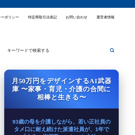
シーポリシー
特定商取引法表記
お問い合わせ
運営者情報
月50万円をデザインするAI武器
庫 〜家事・育児・介護の合間に
相棒と生きる〜
93歳の母を介護しながら、若い正社員の
タメ口に耐え続けた派遣社員が、1年で