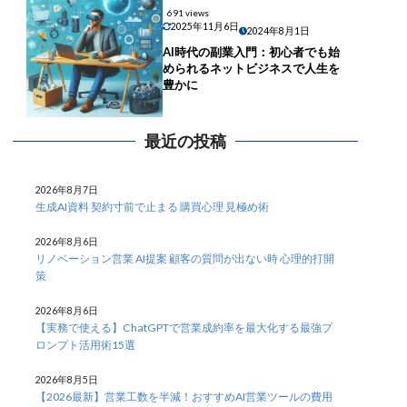
691 views
2025年11月6日
2024年8月1日
AI時代の副業入門：初心者でも始
められるネットビジネスで人生を
豊かに
最近の投稿
2026年8月7日
生成AI資料 契約寸前で止まる 購買心理 見極め術
2026年8月6日
リノベーション営業 AI提案 顧客の質問が出ない時 心理的打開
策
2026年8月6日
【実務で使える】ChatGPTで営業成約率を最大化する最強プ
ロンプト活用術15選
2026年8月5日
【2026最新】営業工数を半減！おすすめAI営業ツールの費用