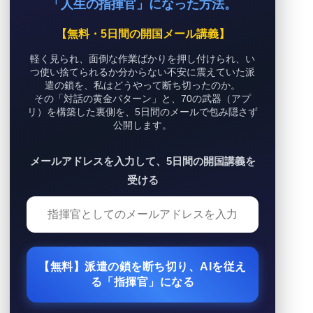
「人生の指揮官」になった方法。
【無料・5日間の開国メール講義】
軽く見られ、面倒な作業ばかりを押し付けられ、い
つ使い捨てられるか分からない不安に震えていた派
遣の鎖を、私はどうやって断ち切ったのか。
その「対話の黄金パターン」と、70の武器（アプ
リ）を構築した裏側を、5日間のメールで包み隠さず
公開します。
メールアドレスを入力して、5日間の開国講義を
受ける