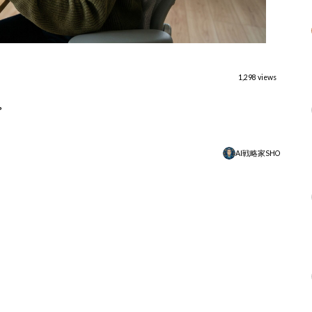
1,298 views
プ
AI戦略家SHO