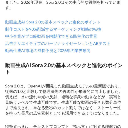
ました。2026年現在、Sora 2.0はその中心的な役割を担っていま
す。
動画生成AI Sora 2.0の基本スペックと進化のポイント
制作コストを90%削減するマーケティング戦略の転換
中小企業がプロ級動画を内製化できる民主化の背景
広告クリエイティブのパーソナライゼーションとABテスト
動画生成AI市場の成長予測と2026年の業界動向
動画生成AI Sora 2.0の基本スペックと進化のポイン
ト
Sora 2.0は、OpenAIが開発した動画生成モデルの最新版であり、
従来の1.0と比較して物理法則の再現性が飛躍的に向上しました。
例えば、水の流れや光の反射、複雑な群衆の動きなどが、実写と
見紛うレベルで生成可能です。生成可能な動画の長さも数分単位
まで延長され、単なる数秒のカット割りではなく、ストーリー性
を持った長尺の広告素材としても活用できるようになりました。
特筆すべきは、テキストプロンプト（指示文）に対する理解力の