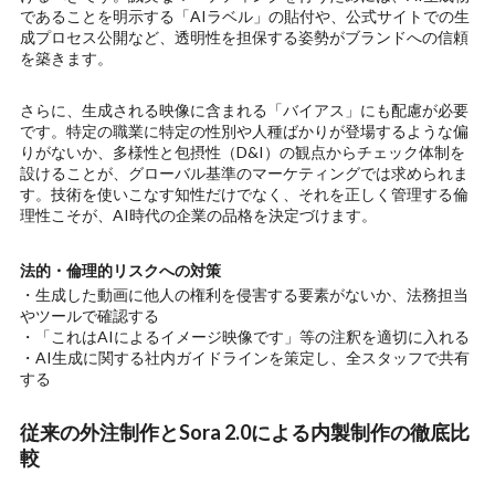
であることを明示する「AIラベル」の貼付や、公式サイトでの生
成プロセス公開など、透明性を担保する姿勢がブランドへの信頼
を築きます。
さらに、生成される映像に含まれる「バイアス」にも配慮が必要
です。特定の職業に特定の性別や人種ばかりが登場するような偏
りがないか、多様性と包摂性（D&I）の観点からチェック体制を
設けることが、グローバル基準のマーケティングでは求められま
す。技術を使いこなす知性だけでなく、それを正しく管理する倫
理性こそが、AI時代の企業の品格を決定づけます。
法的・倫理的リスクへの対策
・生成した動画に他人の権利を侵害する要素がないか、法務担当
やツールで確認する
・「これはAIによるイメージ映像です」等の注釈を適切に入れる
・AI生成に関する社内ガイドラインを策定し、全スタッフで共有
する
従来の外注制作とSora 2.0による内製制作の徹底比
較