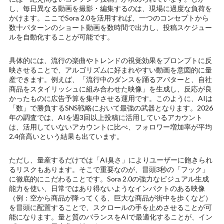
し、毎日異なる動画を撮影・編集するのは、現場に過度な負荷を
かけます。ここでSora 2.0を活用すれば、一つのコンセプトから
数十パターンのショート動画を数時間で出力し、投稿スケジュー
ルを自動化することが可能です。
具体的には、流行の楽曲やトレンドの視覚効果をプロンプトに反
映させることで、アルゴリズムに好まれやすい動画を意図的に量
産できます。例えば、「流行中のダンスを踊るアバターと、自社
商品をスタイリッシュに組み合わせた映像」を生成し、反応が良
かったものに広告予算を集中させる運用です。このように、AIは
「数」で勝負するSNS戦略において最強の武器となります。2026
年の調査では、AIを週3回以上投稿に活用しているアカウント
は、活用していないアカウントに比べ、フォロワー増加率が平均
2.4倍高いという結果も出ています。
ただし、量産するだけでは「AI臭さ」によりユーザーに飽きられ
るリスクもあります。そこで重要なのが、冒頭3秒の「フック」
に徹底的にこだわることです。Sora 2.0の強力なビジュアル生成
能力を使い、日常ではあり得ないようなインパクトのある映像
（例：空から商品が降ってくる、巨大な商品が街中を歩くなど）
を冒頭に配置することで、スクロールの手を止めさせることが可
能になります。量と質のバランスをAIで最適化することが、イン