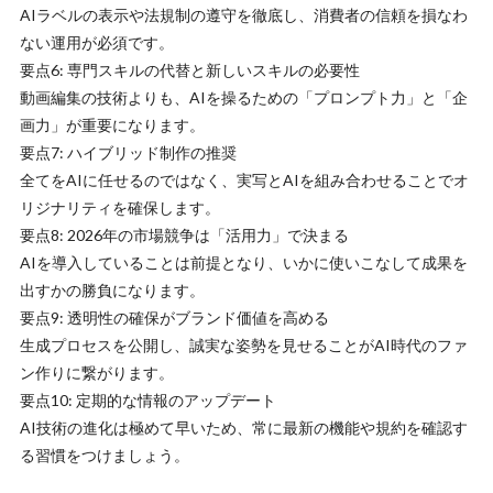
AIラベルの表示や法規制の遵守を徹底し、消費者の信頼を損なわ
ない運用が必須です。
要点6: 専門スキルの代替と新しいスキルの必要性
動画編集の技術よりも、AIを操るための「プロンプト力」と「企
画力」が重要になります。
要点7: ハイブリッド制作の推奨
全てをAIに任せるのではなく、実写とAIを組み合わせることでオ
リジナリティを確保します。
要点8: 2026年の市場競争は「活用力」で決まる
AIを導入していることは前提となり、いかに使いこなして成果を
出すかの勝負になります。
要点9: 透明性の確保がブランド価値を高める
生成プロセスを公開し、誠実な姿勢を見せることがAI時代のファ
ン作りに繋がります。
要点10: 定期的な情報のアップデート
AI技術の進化は極めて早いため、常に最新の機能や規約を確認す
る習慣をつけましょう。