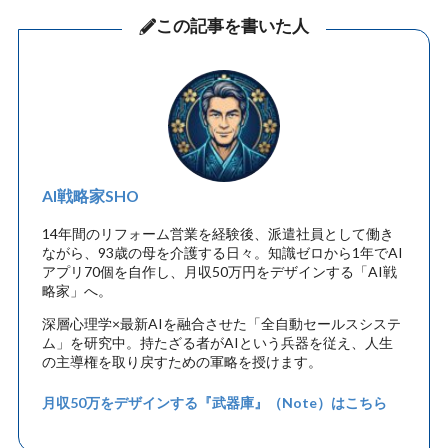
この記事を書いた人
AI戦略家SHO
14年間のリフォーム営業を経験後、派遣社員として働き
ながら、93歳の母を介護する日々。知識ゼロから1年でAI
アプリ70個を自作し、月収50万円をデザインする「AI戦
略家」へ。
深層心理学×最新AIを融合させた「全自動セールスシステ
ム」を研究中。持たざる者がAIという兵器を従え、人生
の主導権を取り戻すための軍略を授けます。
月収50万をデザインする『武器庫』（Note）はこちら