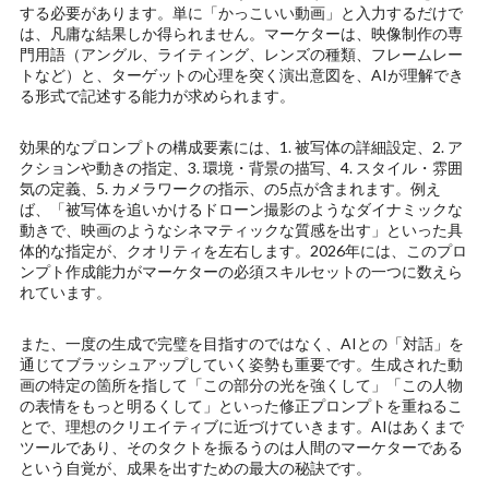
する必要があります。単に「かっこいい動画」と入力するだけで
は、凡庸な結果しか得られません。マーケターは、映像制作の専
門用語（アングル、ライティング、レンズの種類、フレームレー
トなど）と、ターゲットの心理を突く演出意図を、AIが理解でき
る形式で記述する能力が求められます。
効果的なプロンプトの構成要素には、1. 被写体の詳細設定、2. ア
クションや動きの指定、3. 環境・背景の描写、4. スタイル・雰囲
気の定義、5. カメラワークの指示、の5点が含まれます。例え
ば、「被写体を追いかけるドローン撮影のようなダイナミックな
動きで、映画のようなシネマティックな質感を出す」といった具
体的な指定が、クオリティを左右します。2026年には、このプロ
ンプト作成能力がマーケターの必須スキルセットの一つに数えら
れています。
また、一度の生成で完璧を目指すのではなく、AIとの「対話」を
通じてブラッシュアップしていく姿勢も重要です。生成された動
画の特定の箇所を指して「この部分の光を強くして」「この人物
の表情をもっと明るくして」といった修正プロンプトを重ねるこ
とで、理想のクリエイティブに近づけていきます。AIはあくまで
ツールであり、そのタクトを振るうのは人間のマーケターである
という自覚が、成果を出すための最大の秘訣です。