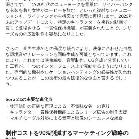
深さです。「1920年代のニューヨークを背景に、サイバーパンク
な衣装を着た女性がコーヒーを飲む」といった複雑なシチュエー
ションも、ライティングから構図まで完璧に再現します。2025年
末のアップデートにより、特定のキャラクターを複数の動画で一
貫して登場させる「一貫性保持機能」が実装されたことで、シリ
ーズものの広告制作も容易になりました。
さらに、音声生成AIとの高度な統合により、映像に合わせた自然
な環境音やナレーションも同時生成が可能となっています。これ
により、これまでは映像編集、音響制作、CG合成と分業してい
た工程が、一つのインターフェース上で完結するようになりまし
た。専門的な機材やロケーションハンティングの必要性が失われ
つつあることが、この技術の最も破壊的な側面と言えるでしょ
う。
Sora 2.0の主要な進化点
・物理法則の正確な再現による「不気味な谷」の克服
・キャラクター一貫性保持機能によるシリーズ広告の制作支援
・マルチモーダル対応による音声と映像のシームレスな統合
制作コストを90%削減するマーケティング戦略の