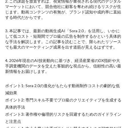
2. この課題を放置すれば、視覚情報が重視される現代のデジタル
マーケットにおいて、競合他社に顧客を奪われ続けるリスクが生
じます。動画コンテンツの有無が、ブランド認知や成約率に直結
する時代だからです。
3. 本記事では、最新の動画生成AI「Sora 2.0」を活用し、いかに
して低コスト・短期間でプロ級の広告を制作するかという具体的
な手法を解説します。この記事を読むことで、限られたリソース
でも最大のマーケティング成果を出す道筋が見えるはずです。
4. 2026年現在のAI技術動向に基づき、経済産業省のDX指針や大
手調査機関のデータを交えた客観的な視点から、信頼性の高い最
新情報をお届けします。
ポイント1: Sora 2.0の進化がもたらす動画制作コストの劇的な低
減効果
ポイント2: 専門スキル不要でプロ級のクリエイティブを生成する
具体的手法
ポイント3: 著作権や倫理的リスクを回避するためのガイドライン
と注意点