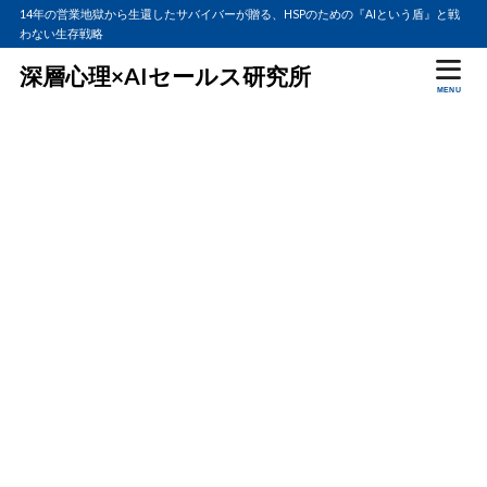
14年の営業地獄から生還したサバイバーが贈る、HSPのための『AIという盾』と戦
わない生存戦略
深層心理×AIセールス研究所
MENU