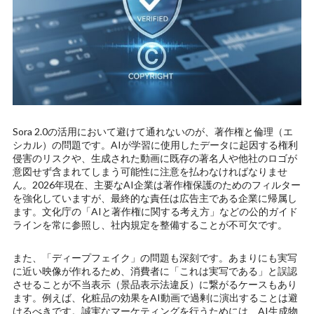
Sora 2.0の活用において避けて通れないのが、著作権と倫理（エ
シカル）の問題です。AIが学習に使用したデータに起因する権利
侵害のリスクや、生成された動画に既存の著名人や他社のロゴが
意図せず含まれてしまう可能性に注意を払わなければなりませ
ん。2026年現在、主要なAI企業は著作権保護のためのフィルター
を強化していますが、最終的な責任は広告主である企業に帰属し
ます。文化庁の「AIと著作権に関する考え方」などの公的ガイド
ラインを常に参照し、社内規定を整備することが不可欠です。
また、「ディープフェイク」の問題も深刻です。あまりにも実写
に近い映像が作れるため、消費者に「これは実写である」と誤認
させることが不当表示（景品表示法違反）に繋がるケースもあり
ます。例えば、化粧品の効果をAI動画で過剰に演出することは避
けるべきです。誠実なマーケティングを行うためには、AI生成物