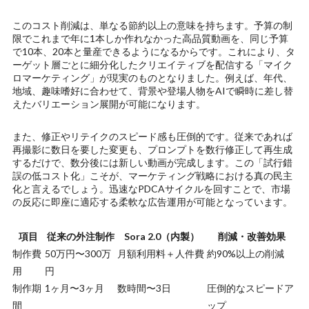
このコスト削減は、単なる節約以上の意味を持ちます。予算の制
限でこれまで年に1本しか作れなかった高品質動画を、同じ予算
で10本、20本と量産できるようになるからです。これにより、タ
ーゲット層ごとに細分化したクリエイティブを配信する「マイク
ロマーケティング」が現実のものとなりました。例えば、年代、
地域、趣味嗜好に合わせて、背景や登場人物をAIで瞬時に差し替
えたバリエーション展開が可能になります。
また、修正やリテイクのスピード感も圧倒的です。従来であれば
再撮影に数日を要した変更も、プロンプトを数行修正して再生成
するだけで、数分後には新しい動画が完成します。この「試行錯
誤の低コスト化」こそが、マーケティング戦略における真の民主
化と言えるでしょう。迅速なPDCAサイクルを回すことで、市場
の反応に即座に適応する柔軟な広告運用が可能となっています。
項目
従来の外注制作
Sora 2.0（内製）
削減・改善効果
制作費
50万円〜300万
月額利用料＋人件費
約90%以上の削減
用
円
制作期
1ヶ月〜3ヶ月
数時間〜3日
圧倒的なスピードア
間
ップ