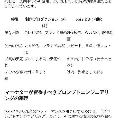
わせる「人間中心のAI活用」が、最も高い投資対効果を生むこと
が分かっています。
特徴
制作プロダクション（外
Sora 2.0（内製）
注）
主な用途
テレビCM、ブランド映画
SNS広告、WebCM、解説動
画
独自の強み
人間関係、ブランドの深
スピード、量産、低コスト
化
品質の安定
プロによる高い安定性
AIの出力に依存（要チェッ
性
ク）
ノウハウ蓄
社外に留まる
社内に資産として残る
積
マーケターが習得すべきプロンプトエンジニアリ
ングの基礎
Sora 2.0から最高のパフォーマンスを引き出すためには、「プロ
ンプトエンジニアリング」という、AIに対する指示の技術を習得