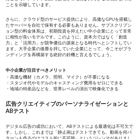
ことを示唆しています。
さらに、クラウド型のサービス提供により、高価なGPUを搭載し
たサーバーを自社で保有する必要もありません。サブスクリプシ
ョン型の料金体系は、初期投資を抑えたい中小企業にとって非常
に相性が良いモデルです。このように、資本力ではなく「創造
力」と「活用力」が競争優位の源泉となる時代へとシフトしてい
ます。大手企業の後塵を拝していた企業にとって、今こそがブラ
ンディングを再構築する絶好の好機と言えるでしょう。
中小企業が注目すべきメリット
・高価な機材（カメラ、照明、マイク）が不要になる
・スタジオ代やモデルのキャスティング費用をゼロにできる
・地域の特産品などを、世界レベルの演出で映像化できる
広告クリエイティブのパーソナライゼーションと
ABテスト
デジタル広告の成功において、ABテストによる最適化は不可欠で
す。しかし、これまでは「静止画はテストできても、動画を何パ
ターンも作るのはコスト的に不可能」というジレンマがありまし