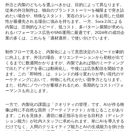
外注と内製のどちらを選ぶべきかは、目的によって異なります。
従来の外注制作は、独自のブランドストーリーを極限まで突き詰
めたい場合や、特殊なスタント、実在のタレントを起用した信頼
性が最優先される場合に強みを持ちます。一方、Sora 2.0による
内製は、圧倒的なスピード、低コスト、多パターン展開が求めら
れるパフォーマンス広告やSNS運用に最適です。2026年の成功企
業の多くは、これらを「適材適所」で使い分けています。
制作フローで見ると、内製化によって意思決定のスピードが劇的
に向上します。外注の場合、オリエンテーションから初校が出て
くるまでに数週間かかりますが、内製であれば朝のミーティング
で出たアイデアを昼には動画化し、午後には広告配信を開始でき
ます。この「即時性」は、トレンドの移り変わりが早い現代のマ
ーケティングにおいて、何物にも代えがたい競争力となります。
また、社内にノウハウが蓄積されるため、長期的なコストパフォ
ーマンスも向上します。
一方で、内製化の課題は「クオリティの管理」です。AIが作る映
像は時に不自然な箇所（アーティファクト）が生じることがあり
ます。これを見抜き、適切に修正指示を出せる目利き（ディレク
ション能力）が社内スタッフに求められます。単にAIを導入する
だけでなく、人間のクリエイティブ能力とAIの生成能力を掛け合