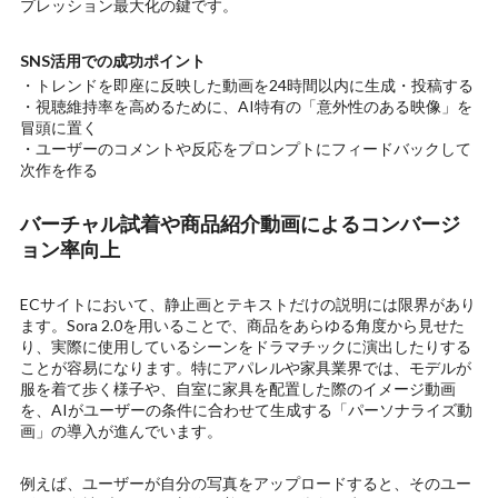
プレッション最大化の鍵です。
SNS活用での成功ポイント
・トレンドを即座に反映した動画を24時間以内に生成・投稿する
・視聴維持率を高めるために、AI特有の「意外性のある映像」を
冒頭に置く
・ユーザーのコメントや反応をプロンプトにフィードバックして
次作を作る
バーチャル試着や商品紹介動画によるコンバージ
ョン率向上
ECサイトにおいて、静止画とテキストだけの説明には限界があり
ます。Sora 2.0を用いることで、商品をあらゆる角度から見せた
り、実際に使用しているシーンをドラマチックに演出したりする
ことが容易になります。特にアパレルや家具業界では、モデルが
服を着て歩く様子や、自室に家具を配置した際のイメージ動画
を、AIがユーザーの条件に合わせて生成する「パーソナライズ動
画」の導入が進んでいます。
例えば、ユーザーが自分の写真をアップロードすると、そのユー