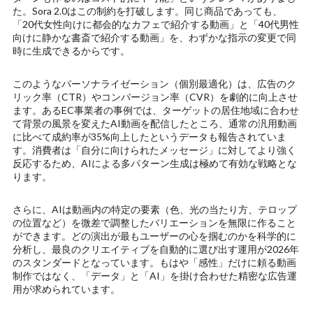
た。Sora 2.0はこの制約を打破します。同じ商品であっても、
「20代女性向けに都会的なカフェで紹介する動画」と「40代男性
向けに静かな書斎で紹介する動画」を、わずかな指示の変更で同
時に生成できるからです。
このようなパーソナライゼーション（個別最適化）は、広告のク
リック率（CTR）やコンバージョン率（CVR）を劇的に向上させ
ます。あるEC事業者の事例では、ターゲットの居住地域に合わせ
て背景の風景を変えたAI動画を配信したところ、通常の汎用動画
に比べて成約率が35%向上したというデータも報告されていま
す。消費者は「自分に向けられたメッセージ」に対してより強く
反応するため、AIによる多パターン生成は極めて有効な戦略とな
ります。
さらに、AIは動画内の特定の要素（色、光の当たり方、テロップ
の位置など）を微差で調整したバリエーションを無限に作ること
ができます。どの演出が最もユーザーの心を掴むのかを科学的に
分析し、最良のクリエイティブを自動的に選び出す運用が2026年
のスタンダードとなっています。もはや「感性」だけに頼る動画
制作ではなく、「データ」と「AI」を掛け合わせた精密な広告運
用が求められています。