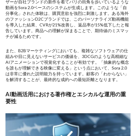
ザーが自社ブランドの新作を着てパリの街角を歩いているような
動画をSora 2.0ベースのシステムが生成します。このような「自
分事化」された体験は、購買意欲を強烈に刺激します。ある海外
のファッションD2Cブランドでは、このパーソナライズ動画機能
を導入した結果、CVRが21%改善し、返品率が15%低下したと報
告しています。商品への理解が深まることで、期待値のミスマッ
チが減るためです。
また、B2Bマーケティングにおいても、複雑なソフトウェアの仕
組みや目に見えないサービスの価値を、3DCGのような高精細な
AIアニメーションで視覚化することが有効です。「抽象的な概念
を誰もが理解できる映像に変える」という点において、Sora 2.0
は非常に優れた説明能力を持っています。顧客の「わからない」
を解消することが、最終的な成約への最短距離となります。
AI動画活用における著作権とエシカルな運用の重
要性