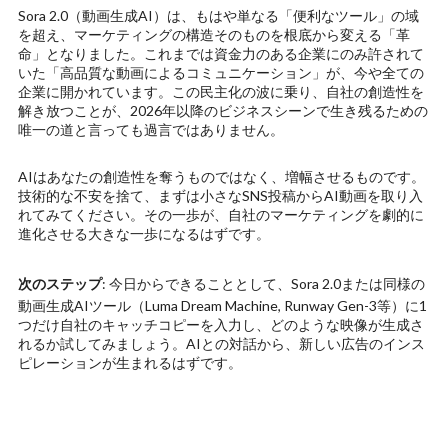
Sora 2.0（動画生成AI）は、もはや単なる「便利なツール」の域
を超え、マーケティングの構造そのものを根底から変える「革
命」となりました。これまでは資金力のある企業にのみ許されて
いた「高品質な動画によるコミュニケーション」が、今や全ての
企業に開かれています。この民主化の波に乗り、自社の創造性を
解き放つことが、2026年以降のビジネスシーンで生き残るための
唯一の道と言っても過言ではありません。
AIはあなたの創造性を奪うものではなく、増幅させるものです。
技術的な不安を捨て、まずは小さなSNS投稿からAI動画を取り入
れてみてください。その一歩が、自社のマーケティングを劇的に
進化させる大きな一歩になるはずです。
次のステップ
: 今日からできることとして、Sora 2.0または同様の
動画生成AIツール（Luma Dream Machine, Runway Gen-3等）に1
つだけ自社のキャッチコピーを入力し、どのような映像が生成さ
れるか試してみましょう。AIとの対話から、新しい広告のインス
ピレーションが生まれるはずです。