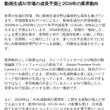
動画生成AI市場の成長予測と2026年の業界動向
世界の生成AI市場、特に動画生成分野は爆発的な成長を遂げてい
ます。市場調査会社データによると、動画生成AIの市場規模は
2024年から2030年にかけて年平均成長率（CAGR）30%以上で拡
大すると予測されています。2026年現在は、初期の「物珍しさ」
による導入期を過ぎ、実用性とROI（投資対効果）が厳しく問わ
れる「活用期」へと移行しています。多くの大手企業がすでに社
内にAI動画制作専門のチームを組織し、内製化を加速させていま
す。
業界動向として顕著なのは、ストックフォトサービスや既存の動
画編集プラットフォームとの統合です。Adobe Premiere Proや
CanvaといったツールにSora 2.0の機能が組み込まれ、既存のワー
クフローを維持したまま、部分的にAI生成映像を差し込むハイブ
リッド型の制作が主流となっています。完全にゼロからAIで作る
のではなく、実写映像の不足しているカットをAIで補完したり、
背景をAIで拡張したりする使い方が一般的です。
また、2026年は「AI生成動画の透明性」に関する規制が進んだ年
でもあります。欧州のAI法（EU AI Act）の影響を受け、日本国
内でもAIで生成されたコンテンツにはそれを示す電子透かしやメ