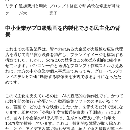
リテイ
追加費用と時間
プロンプト修正で即
柔軟な修正が可能
ク
が大
完了
中小企業がプロ級動画を内製化できる民主化の背
景
これまでの広告業界は、資本力のある大企業が大規模な広告代理
店を通じて高品質な映像を独占し、ブランドイメージを構築する
構造でした。しかし、Sora 2.0の登場はこの格差を劇的に縮小さ
せています。パソコン一台と適切なプロンプト作成スキルさえあ
れば、地方の中小企業や個人事業主であっても、グローバルブラ
ンドのテレビCMに匹敵する映像美を実現できるようになったた
めです。
この民主化を支えているのは、AIの直感的な操作性です。かつて
は数年間の修行が必要だった動画編集ソフトのスキルがなくて
も、言葉で「どのような映像にしたいか」を伝えるだけで形にな
ります。総務省の「令和7年度情報通信白書（予測値）」によれ
ば、国内中小企業のAI導入率は、生成AIの普及に伴い前年比
150%増で推移しています。これは、技術的な障壁が取り除かれ
たことで、アイデア次第で誰もが市場に参入できる環境が整った