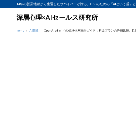
14年の営業地獄から生還したサバイバーが贈る、HSPのための『AIという盾』
深層心理×AIセールス研究所
home
AI関連
OpenAI o3 miniの価格体系完全ガイド：料金プランの詳細比較