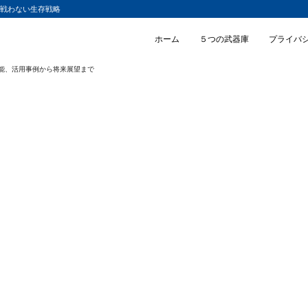
と戦わない生存戦略
ホーム
５つの武器庫
プライバ
、性能、活用事例から将来展望まで