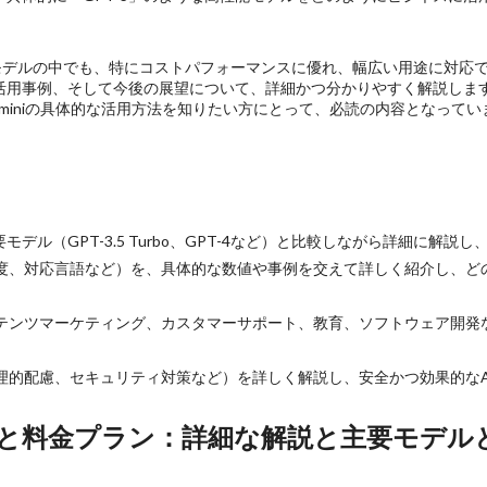
Iモデルの中でも、特にコストパフォーマンスに優れ、幅広い用途に対応でき
用事例、そして今後の展望について、詳細かつ分かりやすく解説します。O
3 miniの具体的な活用方法を知りたい方にとって、必読の内容となって
他の主要モデル（GPT-3.5 Turbo、GPT-4など）と比較しながら詳細
応答速度、対応言語など）を、具体的な数値や事例を交えて詳しく紹介し、
（コンテンツマーケティング、カスタマーサポート、教育、ソフトウェア開
、倫理的配慮、セキュリティ対策など）を詳しく解説し、安全かつ効果的な
iniの価格と料金プラン：詳細な解説と主要モ