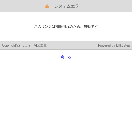
システムエラー
このリンクは期限切れのため、無効です
Copyright(c) しょう｜AI武器庫
Powered by
MilkyStep
戻 る