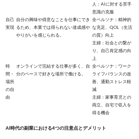
人：AIに対する苦手
意識の克服
自己
自分の興味や得意なことを仕事にでき
全ペルソナ：精神的
実現
るため、本業では得られない達成感や
な充足、QOL（生活
やりがいを感じられる。
の質）向上
主婦：社会との繋が
り、自己肯定感の向
上
時
オンラインで完結する仕事が多く、自
全ペルソナ：ワーク
間・
分のペースで好きな場所で働ける。
ライフバランスの改
場所
善、通勤ストレス軽
の自
減
由
主婦：家事育児との
両立、自宅で収入を
得る機会
AI時代の副業における4つの注意点とデメリット