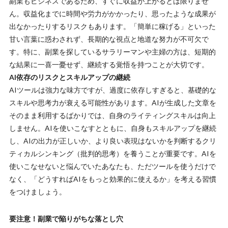
副業もビジネスであるため、すぐに収益が上がるとは限りませ
ん。収益化までに時間や労力がかかったり、思ったような成果が
出なかったりするリスクもあります。「簡単に稼げる」といった
甘い言葉に惑わされず、長期的な視点と地道な努力が不可欠で
す。特に、副業を探しているサラリーマンや主婦の方は、短期的
な結果に一喜一憂せず、継続する覚悟を持つことが大切です。
AI依存のリスクとスキルアップの継続
AIツールは強力な味方ですが、過度に依存しすぎると、基礎的な
スキルや思考力が衰える可能性があります。AIが生成した文章を
そのまま利用するばかりでは、自身のライティングスキルは向上
しません。AIを使いこなすとともに、自身もスキルアップを継続
し、AIの出力が正しいか、より良い表現はないかを判断する
クリ
ティカルシンキング（批判的思考）
を養うことが重要です。AIを
使いこなせないと悩んでいたあなたも、ただツールを使うだけで
なく、「どうすればAIをもっと効果的に使えるか」を考える習慣
をつけましょう。
要注意！副業で陥りがちな落とし穴