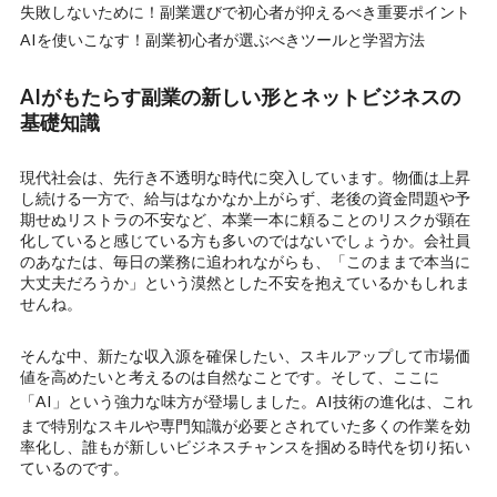
失敗しないために！副業選びで初心者が抑えるべき重要ポイント
AIを使いこなす！副業初心者が選ぶべきツールと学習方法
AIがもたらす副業の新しい形とネットビジネスの
基礎知識
現代社会は、先行き不透明な時代に突入しています。物価は上昇
し続ける一方で、給与はなかなか上がらず、老後の資金問題や予
期せぬリストラの不安など、本業一本に頼ることのリスクが顕在
化していると感じている方も多いのではないでしょうか。会社員
のあなたは、毎日の業務に追われながらも、「このままで本当に
大丈夫だろうか」という漠然とした不安を抱えているかもしれま
せんね。
そんな中、新たな収入源を確保したい、スキルアップして市場価
値を高めたいと考えるのは自然なことです。そして、ここに
「AI」という強力な味方
が登場しました。AI技術の進化は、これ
まで特別なスキルや専門知識が必要とされていた多くの作業を効
率化し、誰もが新しいビジネスチャンスを掴める時代を切り拓い
ているのです。