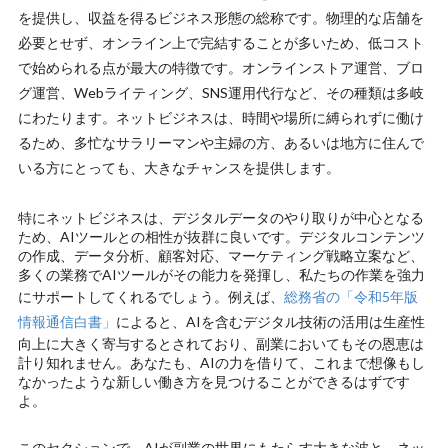
を提供し、収益を得るビジネス形態の総称です。物理的な店舗を
必要とせず、オンライン上で完結することが多いため、低コスト
で始められる点が最大の特徴です。オンラインストア運営、ブロ
グ運営、Webライティング、SNS運用代行など、その種類は多岐
にわたります。ネットビジネスは、時間や場所に縛られずに働け
るため、多忙なサラリーマンや主婦の方、あるいは地方に住んで
いる方にとっても、大きなチャンスを提供します。
特にネットビジネスは、デジタルデータのやり取りが中心となる
ため、AIツールとの相性が抜群に良いです。デジタルコンテンツ
の作成、データ分析、顧客対応、マーケティング戦略立案など、
多くの業務でAIツールがその能力を発揮し、私たちの作業を強力
にサポートしてくれるでしょう。例えば、
総務省の「令和5年版
情報通信白書」
によると、AIを含むデジタル技術の活用は生産性
向上に大きく寄与するとされており、副業においてもその恩恵は
計り知れません。あなたも、AIの力を借りて、これまで想像もし
なかったような新しい働き方を見つけることができるはずです
よ。
このセクションで、AIが副業の世界にもたらす大きな波と、ネッ