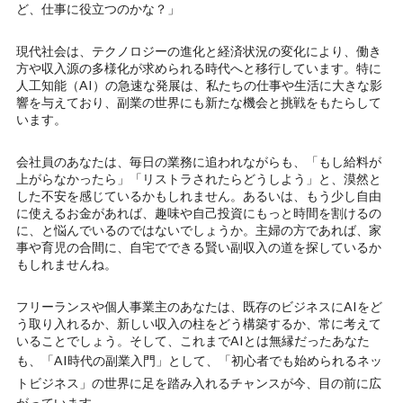
ど、仕事に役立つのかな？」
現代社会は、テクノロジーの進化と経済状況の変化により、働き
方や収入源の多様化が求められる時代へと移行しています。特に
人工知能（AI）の急速な発展は、私たちの仕事や生活に大きな影
響を与えており、副業の世界にも新たな機会と挑戦をもたらして
います。
会社員のあなたは、毎日の業務に追われながらも、「もし給料が
上がらなかったら」「リストラされたらどうしよう」と、漠然と
した不安を感じているかもしれません。あるいは、もう少し自由
に使えるお金があれば、趣味や自己投資にもっと時間を割けるの
に、と悩んでいるのではないでしょうか。主婦の方であれば、家
事や育児の合間に、自宅でできる賢い副収入の道を探しているか
もしれませんね。
フリーランスや個人事業主のあなたは、既存のビジネスにAIをど
う取り入れるか、新しい収入の柱をどう構築するか、常に考えて
いることでしょう。そして、これまでAIとは無縁だったあなた
も、
「AI時代の副業入門」
として、
「初心者でも始められるネッ
トビジネス」
の世界に足を踏み入れるチャンスが今、目の前に広
がっています。