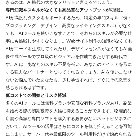
きる
のは、AI時代の大きなメリットと言えるでしょう。
専門知識やスキルがなくても高品質なアウトプットが可能に
AIが高度なタスクをサポートするため、特定の専門スキル（例：
プログラミング、デザイン、高度なライティングスキル）がなく
ても、AIツールを使いこなすことで、それらのスキルが必要な仕
事にも挑戦しやすくなります。Webサイト制作の知識がなくても
AIがコードを生成してくれたり、デザインセンスがなくてもAI画
像生成ツールでプロ級のビジュアルを作成できたりする時代で
す。AIは、あなたのスキル不足を補い、あなたのアイデアを形に
する強力なパートナーとなってくれるでしょう。AIを使いこなせ
ないと悩んでいたあなたも、少し学習すれば、すぐにその恩恵を
感じられるはずです。
低コストでの開始とリスク軽減
多くのAIツールには無料プランや安価な有料プランがあり、副業
を始める際の初期投資を大幅に抑えることができます。物理的な
店舗や高額な専門ソフトを購入する必要がないネットビジネスに
おいて、AIツールの活用はさらにコストを低く抑えることを可能
にします。サーバー代や最低限のツール利用料だけで始められる