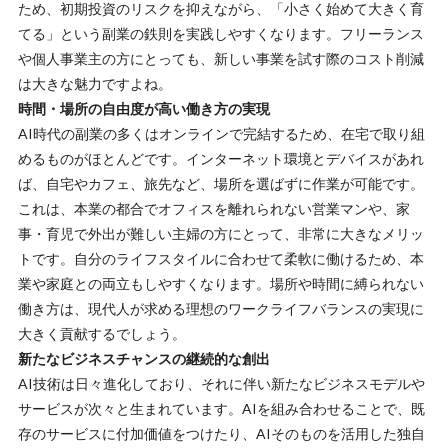
ため、初期投資のリスクを抑えながら、
「小さく始めて大きく育
てる」
という副業の鉄則を実践しやすくなります。フリーランス
や個人事業主の方にとっても、新しい事業を試す際のコスト削減
は大きな魅力ですよね。
時間・場所の自由度が高い働き方の実現
AI時代の副業の多くはオンラインで完結するため、在宅で取り組
めるものがほとんどです。インターネット環境とデバイスがあれ
ば、自宅やカフェ、旅先など、場所を選ばずに作業が可能です。
これは、本業の都合でオフィスを離れられない営業マンや、家
事・育児で外出が難しい主婦の方にとって、非常に大きなメリッ
トです。自分のライフスタイルに合わせて柔軟に働けるため、本
業や家庭との両立もしやすくなります。場所や時間に縛られない
働き方は、
現代人が求める理想のワークライフバランス
の実現に
大きく貢献するでしょう。
新たなビジネスチャンスの継続的な創出
AI技術は日々進化しており、それに伴い新たなビジネスモデルや
サービスが次々と生まれています。AIを組み合わせることで、既
存のサービスに付加価値をつけたり、AIそのものを活用した独自