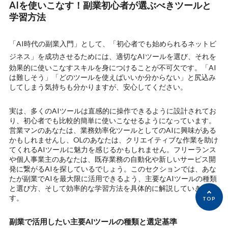
AIを使いこなす！副業初心者が選ぶべきツールと
学習方法
「AI時代の副業入門」
として、
「初心者でも始められるネットビ
ジネス」
を成功させるためには、適切なAIツールを選び、それを
効果的に使いこなすスキルを身につけることが不可欠です。「AI
は難しそう」「どのツールを使えばいいか分からない」と尻込み
してしまう気持ちも分かりますが、安心してください。
実は、多くのAIツールは直感的に操作できるように設計されてお
り、初心者でも比較的簡単に使いこなせるようになっています。
営業マンのあなたは、業務効率化ツールとしてのAIに興味がある
かもしれませんし、OLのあなたは、クリエイティブな作業を助け
てくれるAIツールに魅力を感じるかもしれません。フリーランス
や個人事業主のあなたは、既存業務の自動化や新しいサービス開
発に繋がるAIを探しているでしょう。このセクションでは、あな
たが副業でAIを最大限に活用できるよう、主要なAIツールの種類
と選び方、そして効率的な学習方法を具体的に解説していきま
す。
副業で活用したい主要AIツールの種類と選定基準