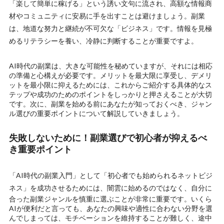
「楽して簡単に稼げる」という誘い文句に流され、高額な情報商
材やコミュニティに安易に手を出すことは避けましょう。副業
は、地道な努力と継続が不可欠な「ビジネス」です。情報を見極
めるリテラシーを養い、冷静に判断することが重要ですよ。
AI時代の副業は、大きな可能性を秘めていますが、それには相応
の準備と心構えが必要です。メリットを最大限に享受し、デメリ
ットを最小限に抑えるためには、これからご紹介する具体的なス
テップや成功のためのポイントをしっかりと押さえることが大切
です。次に、副業を始める前にあなたが知っておくべき、ジャン
ル選びの重要ポイントについて解説していきましょう。
失敗しないために！副業選びで初心者が抑えるべ
き重要ポイント
「AI時代の副業入門」
として
「初心者でも始められるネットビジ
ネス」
を成功させるためには、闇雲に始めるのではなく、自分に
合った副業ジャンルを慎重に選ぶことが非常に重要です。いくら
AIが便利だと言っても、あなたの興味や適性に合わない分野を選
んでしまっては、モチベーションを維持することが難しく、途中