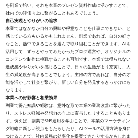
を副業で培い、それを本業のプレゼン資料作成に活かすことで、
社内での評価向上に繋がることもあるでしょう。
自己実現とやりがいの追求
本業ではなかなか自分の興味や得意なことを仕事にできない、と
感じている方もいるかもしれません。副業であれば、自分の好き
なこと、熱中できることを選んで取り組むことができます。AIを
活用して、ずっとやってみたかったブログ運営や、オリジナルの
コンテンツ制作に挑戦することも可能です。本業では得られない
達成感ややりがいを感じることで、日々の生活がより充実し、人
生の満足度が高まることでしょう。主婦の方であれば、自分の才
能を活かして社会と繋がり、新しい自分を発見するきっかけにも
なります。
本業への好影響と相乗効果
副業で得た知識や経験は、意外な形で本業の業務改善に繋がった
り、ストレス軽減や発想力の向上に寄与したりすることもありま
す。例えば、副業でSNS運用を学ぶことで、本業のマーケティン
グ戦略に新しい視点をもたらしたり、AIツールの活用方法を身に
つけることで、社内業務の効率化を提案できたりするかもしれま