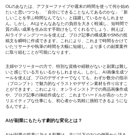
OLのあなたは、アフターファイブや週末の時間を使って何か始め
たいと思いつつも、「自分にできることなんてあるのかな」「新
しいことを学ぶ時間なんてない」と躊躇しているかもしれませ
ん。しかし、AIはそんなあなたの負担を大きく軽減し、短時間で
質の高い成果を生み出す手助けをしてくれるでしょう。例えば、
AIライティングツールを使えば、ブログ記事の構成案やSNSの投
稿文を瞬時に作成できます。これにより、これまで時間をかけて
いたリサーチや執筆の時間を大幅に短縮し、より多くの副業案件
に取り組むことが可能になります。
主婦やフリーターの方で、特別な資格や経験がないと副業は難し
いと感じている方もいるかもしれません。しかし、AI画像生成ツ
ールを使えば、プロのデザイナーでなくても、わずか数分の指示
（プロンプト）で魅力的なイラストやデザイン素材を作り出すこ
とができます。これにより、オンラインストアでの商品画像作成
や、ブログ記事の挿絵作成など、これまでハードルが高かったク
リエイティブな仕事にも、初心者から気軽に挑戦できるようにな
るんですよ。
AIが副業にもたらす劇的な変化とは？
AIが副業の世界に与える影響は、主に以下の3つの側面から語る