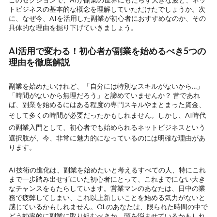
トビジネスの基本的な概念を理解していただけたでしょうか。次
に、なぜ今、AIを活用した副業が初心者におすすめなのか、その
具体的な理由を掘り下げていきましょう。
AI活用で変わる！初心者が副業を始めるべき5つの
理由を徹底解説
副業を始めたいけれど、「自分には特別なスキルがないから…」
「時間がないから無理だろう」と諦めていませんか？ 昔であれ
ば、副業を始めるにはある程度の専門スキルやまとまった資金、
そして多くの時間が必要だったかもしれません。しかし、
AI時代
の副業入門
として、
初心者でも始められるネットビジネス
という
選択肢が、今、非常に魅力的になっているのには明確な理由があ
ります。
AI技術の進化は、副業を始めたいと考えるすべての人、特にこれ
まで一歩踏み出せずにいた初心者にとって、これまでにない大き
なチャンスをもたらしています。営業マンのあなたは、日中の業
務で疲弊してしまい、これ以上新しいことを始める気力がないと
感じているかもしれません。OLのあなたは、限られた時間の中で
どう効率的に副業に取り組むべきか、頭を悩ませているかもしれ