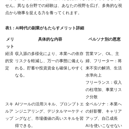
せん。異なる分野での経験は、あなたの視野を広げ、多角的な視
点から物事を捉える力を養ってくれます。
表1：AI時代の副業がもたらすメリット詳細
メリ
具体的な内容
ペルソナ別の恩恵
ット
経済
収入源の多様化により、本業への依存
営業マン、OL、主
的安
リスクを軽減し、万一の事態に備えら
婦、フリーター：将
定
れる。貯蓄や投資資金も確保しやすく
来不安の解消、生活
なる。
水準向上
フリーランス：収入
の柱増加、事業リス
ク分散
スキ
AIツールの活用スキル、プロンプトエ
全ペルソナ：本業へ
ルア
ンジニアリング、デジタルマーケティ
の好影響、キャリア
ップ
ングなど、市場価値の高いスキルを習
アップ、自己成長
得できる。
AIを使いこなせない