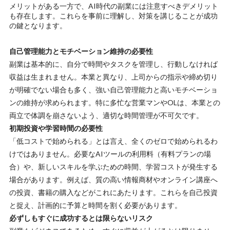
メリットがある一方で、AI時代の副業には注意すべきデメリット
も存在します。これらを事前に理解し、対策を講じることが成功
の鍵となります。
自己管理能力とモチベーション維持の必要性
副業は基本的に、自分で時間やタスクを管理し、行動しなければ
収益は生まれません。本業と異なり、上司からの指示や締め切り
が明確でない場合も多く、強い自己管理能力と高いモチベーショ
ンの維持が求められます。特に多忙な営業マンやOLは、本業との
両立で体調を崩さないよう、適切な時間管理が不可欠です。
初期投資や学習時間の必要性
「低コストで始められる」とは言え、全くのゼロで始められるわ
けではありません。必要なAIツールの利用料（有料プランの場
合）や、新しいスキルを学ぶための時間、学習コストが発生する
場合があります。例えば、質の高い情報商材やオンライン講座へ
の投資、書籍の購入などがこれにあたります。これらを自己投資
と捉え、計画的に予算と時間を割く必要があります。
必ずしもすぐに成功するとは限らないリスク