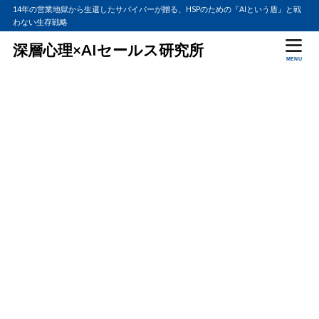
14年の営業地獄から生還したサバイバーが贈る、HSPのための『AIという盾』と戦
わない生存戦略
深層心理×AIセールス研究所
MENU