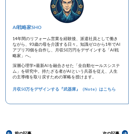
AI戦略家SHO
14年間のリフォーム営業を経験後、派遣社員として働き
ながら、93歳の母を介護する日々。知識ゼロから1年でAI
アプリ70個を自作し、月収50万円をデザインする「AI戦
略家」へ。
深層心理学×最新AIを融合させた「全自動セールスシステ
ム」を研究中。持たざる者がAIという兵器を従え、人生
の主導権を取り戻すための軍略を授けます。
月収50万をデザインする『武器庫』（Note）はこちら
前の記事
次の記事