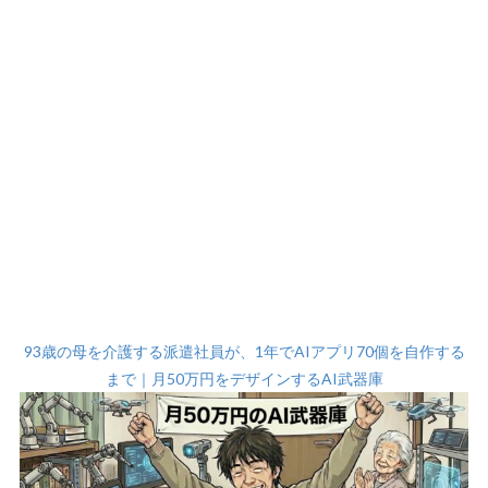
93歳の母を介護する派遣社員が、1年でAIアプリ70個を自作する
まで｜月50万円をデザインするAI武器庫