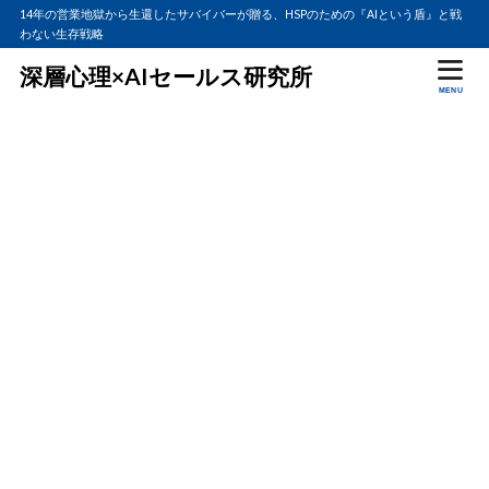
14年の営業地獄から生還したサバイバーが贈る、HSPのための『AIという盾』と戦
わない生存戦略
深層心理×AIセールス研究所
MENU