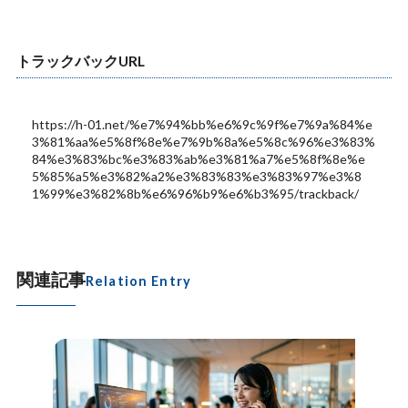
トラックバックURL
https://h-01.net/%e7%94%bb%e6%9c%9f%e7%9a%84%e
3%81%aa%e5%8f%8e%e7%9b%8a%e5%8c%96%e3%83%
84%e3%83%bc%e3%83%ab%e3%81%a7%e5%8f%8e%e
5%85%a5%e3%82%a2%e3%83%83%e3%83%97%e3%8
1%99%e3%82%8b%e6%96%b9%e6%b3%95/trackback/
関連記事
Relation Entry