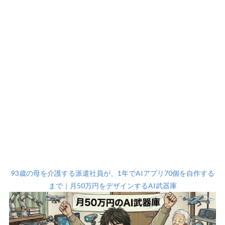
93歳の母を介護する派遣社員が、1年でAIアプリ70個を自作する
まで｜月50万円をデザインするAI武器庫