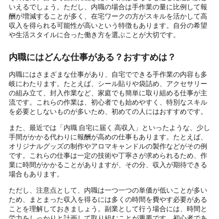
いえるでしょう。ただし、内職の場合は手作業の量に比例して報
酬が増減することが多く、在宅ワークの方がスキルを活かして高
収入を得られる可能性が高いという特徴もあります。自分の希望
や生活スタイルに合った働き方を選ぶことが大切です。
内職にはどんな仕事がある？おすすめは？
内職にはさまざまな仕事があり、自宅でできる手作業の内容も多
岐にわたります。たとえば、シール貼りや袋詰め、アクセサリー
の組み立て、封入作業など、家庭でも簡単に取り組める仕事が主
流です。これらの作業は、初心者でも始めやすく、特別なスキル
を必要としないものが多いため、初めての人にはおすすめです。
また、最近では「内職 自宅に届く 高収入」といったような、少し
手間がかかる代わりに報酬が高めの仕事もあります。たとえば、
オリジナルグッズの制作やアロマキャンドルの製作などがその例
です。これらの仕事は一定の技術や丁寧さが求められるため、作
業に時間がかかることがありますが、その分、収入が期待できる
場合もあります。
ただし、注意点として、内職は一つ一つの単価が低いことが多い
ため、まとまった収入を得るには多くの時間を費やす必要がある
ことを理解しておきましょう。副業として行う場合には、時間と
労力をしっかりと計画して取り組むことが重要です。初心者であ