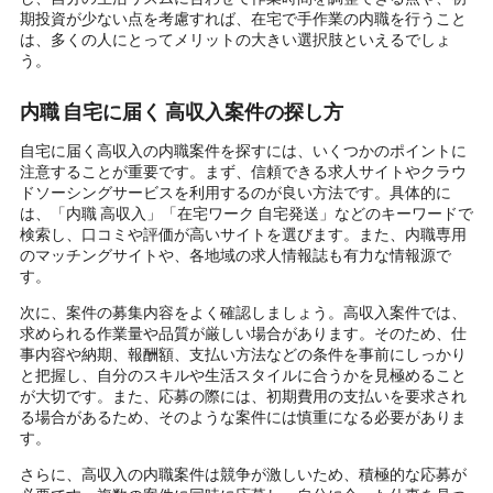
期投資が少ない点を考慮すれば、在宅で手作業の内職を行うこと
は、多くの人にとってメリットの大きい選択肢といえるでしょ
う。
内職 自宅に届く 高収入案件の探し方
自宅に届く高収入の内職案件を探すには、いくつかのポイントに
注意することが重要です。まず、信頼できる求人サイトやクラウ
ドソーシングサービスを利用するのが良い方法です。具体的に
は、「内職 高収入」「在宅ワーク 自宅発送」などのキーワードで
検索し、口コミや評価が高いサイトを選びます。また、内職専用
のマッチングサイトや、各地域の求人情報誌も有力な情報源で
す。
次に、案件の募集内容をよく確認しましょう。高収入案件では、
求められる作業量や品質が厳しい場合があります。そのため、仕
事内容や納期、報酬額、支払い方法などの条件を事前にしっかり
と把握し、自分のスキルや生活スタイルに合うかを見極めること
が大切です。また、応募の際には、初期費用の支払いを要求され
る場合があるため、そのような案件には慎重になる必要がありま
す。
さらに、高収入の内職案件は競争が激しいため、積極的な応募が