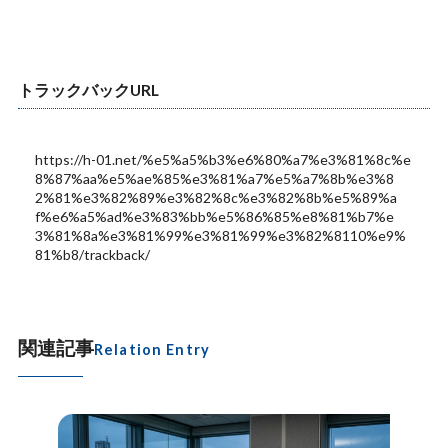
トラックバックURL
https://h-01.net/%e5%a5%b3%e6%80%a7%e3%81%8c%e
8%87%aa%e5%ae%85%e3%81%a7%e5%a7%8b%e3%8
2%81%e3%82%89%e3%82%8c%e3%82%8b%e5%89%a
f%e6%a5%ad%e3%83%bb%e5%86%85%e8%81%b7%e
3%81%8a%e3%81%99%e3%81%99%e3%82%8110%e9%
81%b8/trackback/
関連記事
Relation Entry