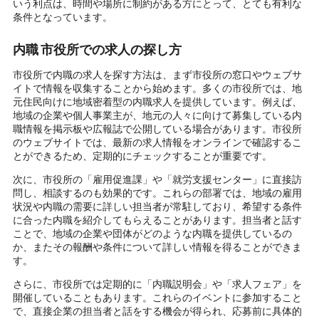
いう利点は、時間や場所に制約がある方にとって、とても有利な
条件となっています。
内職 市役所での求人の探し方
市役所で内職の求人を探す方法は、まず市役所の窓口やウェブサ
イトで情報を収集することから始めます。多くの市役所では、地
元住民向けに地域密着型の内職求人を提供しています。例えば、
地域の企業や個人事業主が、地元の人々に向けて募集している内
職情報を掲示板や広報誌で公開している場合があります。市役所
のウェブサイトでは、最新の求人情報をオンラインで確認するこ
とができるため、定期的にチェックすることが重要です。
次に、市役所の「雇用促進課」や「就労支援センター」に直接訪
問し、相談するのも効果的です。これらの部署では、地域の雇用
状況や内職の需要に詳しい担当者が常駐しており、希望する条件
に合った内職を紹介してもらえることがあります。担当者と話す
ことで、地域の企業や団体がどのような内職を提供しているの
か、またその報酬や条件について詳しい情報を得ることができま
す。
さらに、市役所では定期的に「内職説明会」や「求人フェア」を
開催していることもあります。これらのイベントに参加すること
で、直接企業の担当者と話をする機会が得られ、応募前に具体的