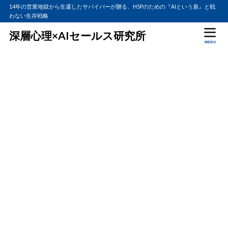
14年の営業地獄から生還したサバイバーが贈る、HSPのための『AIという盾』と戦
わない生存戦略
深層心理×AIセールス研究所
MENU