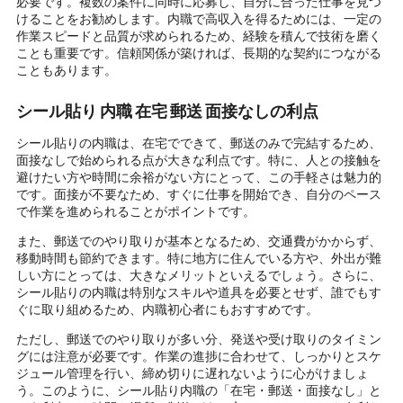
必要です。複数の案件に同時に応募し、自分に合った仕事を見つ
けることをお勧めします。内職で高収入を得るためには、一定の
作業スピードと品質が求められるため、経験を積んで技術を磨く
ことも重要です。信頼関係が築ければ、長期的な契約につながる
こともあります。
シール貼り 内職 在宅 郵送 面接なしの利点
シール貼りの内職は、在宅でできて、郵送のみで完結するため、
面接なしで始められる点が大きな利点です。特に、人との接触を
避けたい方や時間に余裕がない方にとって、この手軽さは魅力的
です。面接が不要なため、すぐに仕事を開始でき、自分のペース
で作業を進められることがポイントです。
また、郵送でのやり取りが基本となるため、交通費がかからず、
移動時間も節約できます。特に地方に住んでいる方や、外出が難
しい方にとっては、大きなメリットといえるでしょう。さらに、
シール貼りの内職は特別なスキルや道具を必要とせず、誰でもす
ぐに取り組めるため、内職初心者にもおすすめです。
ただし、郵送でのやり取りが多い分、発送や受け取りのタイミン
グには注意が必要です。作業の進捗に合わせて、しっかりとスケ
ジュール管理を行い、締め切りに遅れないように心がけましょ
う。このように、シール貼り内職の「在宅・郵送・面接なし」と