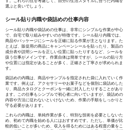
す。これらの点を考慮して、自分の生活スタイルに合った内職を
選ぶと良いでしょう。
シール貼り内職や袋詰めの仕事内容
シール貼り内職や袋詰めの仕事は、非常にシンプルな作業が中心
で、自宅で取り組みやすいのが特徴です。シール貼り内職では、
商品やパッケージにシールを正確に貼る作業が主となります。た
とえば、販促用の商品にキャンペーンシールを貼ったり、製品の
成分表や説明シールを正しい位置に貼ったりするなど、シールを
扱う仕事がメインです。作業自体は簡単ですが、シールの貼り方
や位置には指定があることが多く、正確さと丁寧さが求められま
す。
袋詰めの内職は、商品やサンプルを指定された袋に入れていく作
業です。例えば、アクセサリーやお菓子などを個別に袋詰めした
り、商品カタログとクーポンを一緒に封入したりすることがあり
ます。この仕事もシンプルで初心者に向いていますが、袋詰めの
内容や方法に従わないといけないため、作業の手順をしっかりと
守る必要があります。
これらの内職は、単純作業が多く、特別な技術を必要としないた
め、初めて内職を始める人にはおすすめです。ただし、単価が比
較的低いことが多いため、収入を得るためにはある程度の量をこ