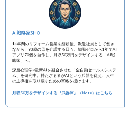
AI戦略家SHO
14年間のリフォーム営業を経験後、派遣社員として働き
ながら、93歳の母を介護する日々。知識ゼロから1年でAI
アプリ70個を自作し、月収50万円をデザインする「AI戦
略家」へ。
深層心理学×最新AIを融合させた「全自動セールスシステ
ム」を研究中。持たざる者がAIという兵器を従え、人生
の主導権を取り戻すための軍略を授けます。
月収50万をデザインする『武器庫』（Note）はこちら