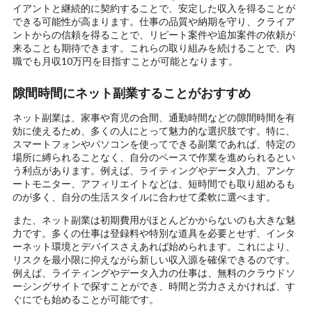
イアントと継続的に契約することで、安定した収入を得ることが
できる可能性が高まります。仕事の品質や納期を守り、クライア
ントからの信頼を得ることで、リピート案件や追加案件の依頼が
来ることも期待できます。これらの取り組みを続けることで、内
職でも月収10万円を目指すことが可能となります。
隙間時間にネット副業することがおすすめ
ネット副業は、家事や育児の合間、通勤時間などの隙間時間を有
効に使えるため、多くの人にとって魅力的な選択肢です。特に、
スマートフォンやパソコンを使ってできる副業であれば、特定の
場所に縛られることなく、自分のペースで作業を進められるとい
う利点があります。例えば、ライティングやデータ入力、アンケ
ートモニター、アフィリエイトなどは、短時間でも取り組めるも
のが多く、自分の生活スタイルに合わせて柔軟に選べます。
また、ネット副業は初期費用がほとんどかからないのも大きな魅
力です。多くの仕事は登録料や特別な道具を必要とせず、インタ
ーネット環境とデバイスさえあれば始められます。これにより、
リスクを最小限に抑えながら新しい収入源を確保できるのです。
例えば、ライティングやデータ入力の仕事は、無料のクラウドソ
ーシングサイトで探すことができ、時間と労力さえかければ、す
ぐにでも始めることが可能です。