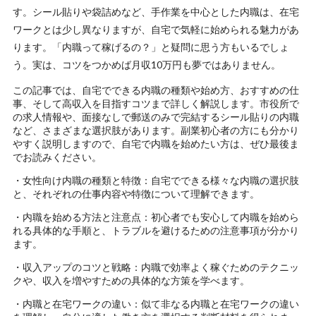
す。シール貼りや袋詰めなど、手作業を中心とした内職は、在宅
ワークとは少し異なりますが、自宅で気軽に始められる魅力があ
ります。「内職って稼げるの？」と疑問に思う方もいるでしょ
う。実は、コツをつかめば月収10万円も夢ではありません。
この記事では、自宅でできる内職の種類や始め方、おすすめの仕
事、そして高収入を目指すコツまで詳しく解説します。市役所で
の求人情報や、面接なしで郵送のみで完結するシール貼りの内職
など、さまざまな選択肢があります。副業初心者の方にも分かり
やすく説明しますので、自宅で内職を始めたい方は、ぜひ最後ま
でお読みください。
・女性向け内職の種類と特徴：自宅でできる様々な内職の選択肢
と、それぞれの仕事内容や特徴について理解できます。
・内職を始める方法と注意点：初心者でも安心して内職を始めら
れる具体的な手順と、トラブルを避けるための注意事項が分かり
ます。
・収入アップのコツと戦略：内職で効率よく稼ぐためのテクニッ
クや、収入を増やすための具体的な方策を学べます。
・内職と在宅ワークの違い：似て非なる内職と在宅ワークの違い