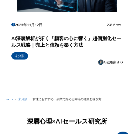
2025年11月12日
238 views
AI深層解析が拓く「顧客の心に響く」超個別化セー
ルス戦略｜売上と信頼を築く方法
未分類
AI戦略家SHO
home
未分類
女性におすすめ！副業で始める内職の種類と稼ぎ方
深層心理×AIセールス研究所