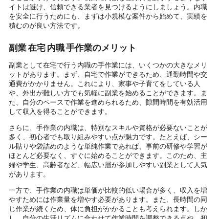
イトは避け、信頼できる業者を見つけるようにしましょう。内職
を安全に行うためにも、まずは小規模な案件から始めて、実績を
積むのが良い方法です。
副業 在宅 内職 手作業のメリット
副業として在宅で行う内職の手作業には、いくつかの大きなメリ
ットがあります。まず、自宅で作業ができるため、通勤時間や交
通費がかかりません。これにより、家事や子育てをしている人
や、外出が難しい方でも気軽に副業を始めることができます。ま
た、自分のペースで作業を進められるため、隙間時間を有効活用
して収入を得ることができます。
さらに、手作業の内職は、特別なスキルや資格が必要ないことが
多く、初心者でも取り組みやすい点が魅力です。たとえば、シー
ル貼りや袋詰めのような単純作業であれば、事前の研修や学習が
ほとんど必要なく、すぐに始めることができます。このため、主
婦や学生、高齢者など、幅広い層が参加しやすい副業として人気
があります。
一方で、手作業の内職は単価が比較的低い場合が多く、収入を増
やすためには作業量を増やす必要があります。また、長時間の同
じ作業が続くため、体に負担がかかることも考えられます。しか
し、自分の生活リズムに合わせて作業時間を調整できる点や、初