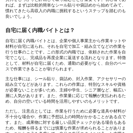
れば、まずは比較的簡単なシール貼りや袋詰めから始めてみて、
慣れてきたら高収入の内職に挑戦するというステップを踏むのも
良いでしょう。
自宅に届く内職バイトとは？
自宅に届く内職バイトとは、企業や個人事業主から作業キットや
材料が自宅に送られ、それを自宅で加工・組み立てなどの作業を
行う仕事のことです。この形式の内職では、依頼された作業を自
宅でこなし、完成品を再度企業に返送する流れとなります。特徴
として、材料が自宅に届くため、通勤の必要がなく、自分のペー
スで作業できることが挙げられます。
主な仕事には、シール貼り、袋詰め、封入作業、アクセサリーの
組み立てなどがあります。これらの作業は、特別なスキルや資格
が必要ないことが多いため、主婦や学生、シニア層など、幅広い
層に人気があります。また、作業量に応じて報酬が支払われるた
め、自分の空いている時間を活用しやすいのもメリットです。
ただし、注意点としては、作業を行うために必要な道具や材料が
不十分な場合や、作業に予想以上の時間がかかることがある点で
す。また、成果物に対する厳しい品質チェックがある場合もある
ため、報酬を得るまでには慎重な作業が求められることがありま