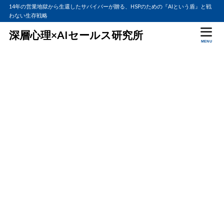
14年の営業地獄から生還したサバイバーが贈る、HSPのための『AIという盾』と戦
わない生存戦略
深層心理×AIセールス研究所
MENU