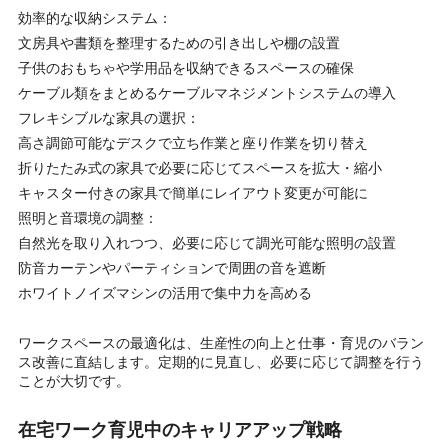
効率的な収納システム：
文房具や書類を整理するための引き出しや棚の設置
子供のおもちゃや学用品を収納できるスペースの確保
ケーブル類をまとめるケーブルマネジメントシステムの導入
フレキシブルな家具の選択：
高さ調節可能なデスクで立ち作業と座り作業を切り替え
折りたたみ式の家具で必要に応じてスペースを拡大・縮小
キャスター付きの家具で簡単にレイアウト変更が可能に
照明と音環境の調整：
自然光を取り入れつつ、必要に応じて調光可能な照明の設置
防音カーテンやパーティションで周囲の音を遮断
ホワイトノイズマシンの活用で集中力を高める
ワークスペースの最適化は、生産性の向上と仕事・育児のバラン
ス改善に直結します。定期的に見直し、必要に応じて調整を行う
ことが大切です。
在宅ワーク育児中のキャリアアップ戦略