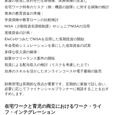
家族の状況に合わせた生命保険、医療保険の見直し
在宅ワーク特有のリスク（例：機器の故障）に対する保険の検討
将来の教育資金の準備：
学資保険や教育ローンの比較検討
NISA（少額投資非課税制度）やジュニアNISAの活用
老後資金の計画：
iDeCoやつみたてNISAを活用した長期投資の開始
年金受給シミュレーションを基にした追加資金の試算
多様な収入源の確保：
副業やフリーランス案件の開拓
投資による配当収入の検討（リスクを考慮した上で）
自身のスキルを活かしたオンラインコースや電子書籍の販売
財務管理は長期的な視点が重要です。定期的に家族で話し合い、
必要に応じてファイナンシャルプランナーに相談することをおす
すめします。
在宅ワークと育児の両立におけるワーク・ライ
フ・インテグレーション