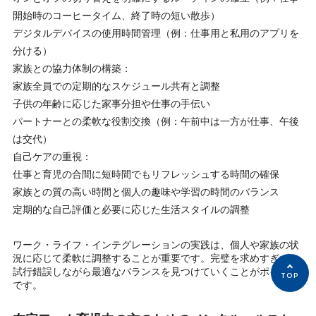
開始時のコーヒータイム、終了時の短い散歩）
デジタルデバイスの使用時間管理（例：仕事用と私用のアプリを
分ける）
家族との協力体制の構築：
家族全員での定期的なスケジュール共有と調整
子供の年齢に応じた家事分担や仕事の手伝い
パートナーとの柔軟な役割交換（例：午前中は一方が仕事、午後
は交代）
自己ケアの重視：
仕事と育児の合間に短時間でもリフレッシュする時間の確保
家族との質の高い時間と個人の趣味や学習の時間のバランス
定期的な自己評価と必要に応じた生活スタイルの調整
ワーク・ライフ・インテグレーションの実践は、個人や家族の状
況に応じて柔軟に調整することが重要です。完璧を求めすぎず、
試行錯誤しながら最適なバランスを見つけていくことがポイント
です。