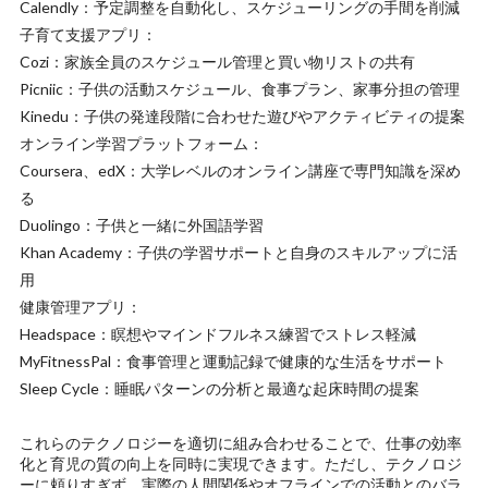
Calendly：予定調整を自動化し、スケジューリングの手間を削減
子育て支援アプリ：
Cozi：家族全員のスケジュール管理と買い物リストの共有
Picniic：子供の活動スケジュール、食事プラン、家事分担の管理
Kinedu：子供の発達段階に合わせた遊びやアクティビティの提案
オンライン学習プラットフォーム：
Coursera、edX：大学レベルのオンライン講座で専門知識を深め
る
Duolingo：子供と一緒に外国語学習
Khan Academy：子供の学習サポートと自身のスキルアップに活
用
健康管理アプリ：
Headspace：瞑想やマインドフルネス練習でストレス軽減
MyFitnessPal：食事管理と運動記録で健康的な生活をサポート
Sleep Cycle：睡眠パターンの分析と最適な起床時間の提案
これらのテクノロジーを適切に組み合わせることで、仕事の効率
化と育児の質の向上を同時に実現できます。ただし、テクノロジ
ーに頼りすぎず、実際の人間関係やオフラインでの活動とのバラ