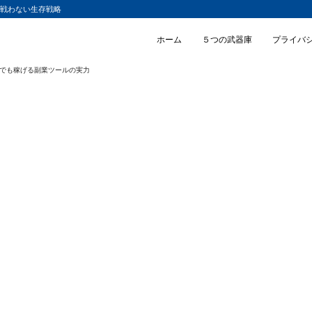
と戦わない生存戦略
ホーム
５つの武器庫
プライバ
者でも稼げる副業ツールの実力