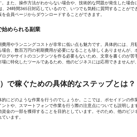
。また、操作方法がわからない場合や、技術的な問題が発生した場合に
トは、24時間365日対応しているので、いつでも気軽に質問することが
版を会員ページからダウンロードすることができます。
で始められる副業
費用やランニングコストが非常に低い点も魅力です。具体的には、月額1
る場合、数百万円の初期費用が必要になることも珍しくありませんが、
ブログやサイトのコンテンツを作る必要もないため、文章を書くのが苦
市場に特化したツールであるため、他のビジネスには応用できませんが
郎）で稼ぐための具体的なステップとは？
体的にどのような作業を行うのでしょうか。ここでは、ポセイドンの作
イントや、スマートフォンで作業を行う際の注意点についても説明しま
動資金の一部を獲得することを目的としています。そのため、他のビジ
れています。