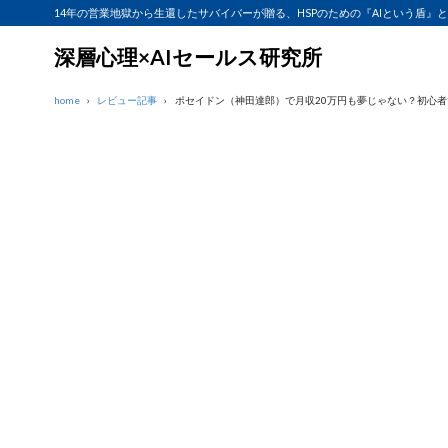
14年の営業地獄から生還したサバイバーが贈る、HSPのための『AIという盾』
深層心理×AIセールス研究所
home
レビュー記事
ポセイドン（神田達郎）で月収20万円も夢じゃない？初心