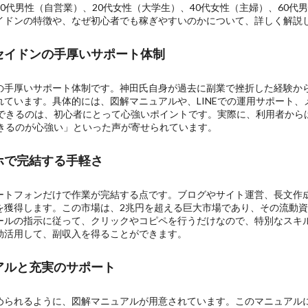
0代男性（自営業）、20代女性（大学生）、40代女性（主婦）、60代
イドンの特徴や、なぜ初心者でも稼ぎやすいのかについて、詳しく解説
セイドンの手厚いサポート体制
の手厚いサポート体制です。神田氏自身が過去に副業で挫折した経験か
ています。具体的には、図解マニュアルや、LINEでの運用サポート
問できるのは、初心者にとって心強いポイントです。実際に、利用者か
できるのが心強い」といった声が寄せられています。
ホで完結する手軽さ
ートフォンだけで作業が完結する点です。ブログやサイト運営、長文作
を獲得します。この市場は、2兆円を超える巨大市場であり、その流動
ールの指示に従って、クリックやコピペを行うだけなので、特別なスキ
効活用して、副収入を得ることができます。
アルと充実のサポート
められるように、図解マニュアルが用意されています。このマニュアル