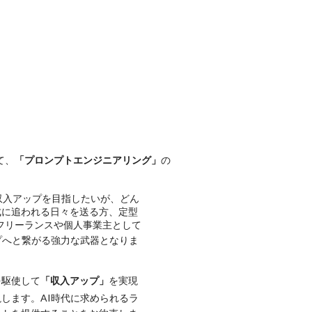
て、
「プロンプトエンジニアリング」
の
収入アップを目指したいが、どん
成に追われる日々を送る方、定型
フリーランスや個人事業主として
プへと繋がる強力な武器
となりま
を駆使して
「収入アップ」
を実現
します。AI時代に求められるラ