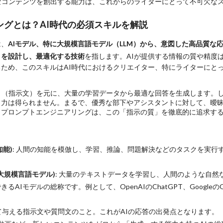
なコンテンツを創出する能力は、これからのライターにとって不可欠な
ングとは？AI時代の必須スキルを解説
は、
AIモデル、特に大規模言語モデル（LLM）から、意図した高品質な
」を設計し、最適化する技術
を指します。AIが提供する情報の質や精度
ため、このスキルはAI時代におけるクリエイター、特にライターにと
ト（指示文）を元に、大量の学習データから最適な回答を生成します。
出力は得られません。まるで、優秀な部下やアシスタントに対して、曖
。プロンプトエンジニアリングは、この「指示の質」を徹底的に追求す
工知能)
: 人間の知能を模倣し、学習、推論、問題解決などのタスクを実行
ls / 大規模言語モデル)
: 大量のテキストデータを学習し、人間のような自然
モデルの総称です。例として、OpenAIのChatGPT、GoogleのGemini
対して与える指示文や質問文のこと。これがAIの応答の出発点となります。