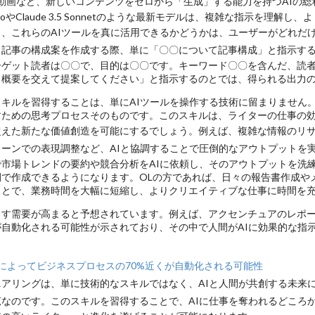
、動画など、新しいコンテンツをゼロから「生成」する能力を持つAIの総
4oやClaude 3.5 Sonnetのような最新モデルは、複雑な指示を理解
、これらのAIツールを真に活用できるかどうかは、
ユーザーがどれだ
、記事の構成案を作成する際、単に「〇〇について記事構成」と指示する
ーゲット読者は〇〇で、目的は〇〇です。キーワード〇〇を含んだ、読
と概要を交えて提案してください」と指示するのとでは、得られる出力
キルを習得することは、単にAIツールを操作する技術に留まりません。
すための思考プロセスそのものです。このスキルは、ライターの仕事の
超えた新たな価値創造を可能にするでしょう。例えば、
複雑な情報のリ
ーンでの表現調整など、AIと協調することで圧倒的なアウトプットを
市場トレンドの要約や競合分析をAIに依頼し、そのアウトプットを洗
で作成できるようになります。OLの方であれば、日々の報告書作成やメ
ことで、業務時間を大幅に短縮し、よりクリエイティブな仕事に時間を
す需要が高まると予想されています。例えば、アクセンチュアのレポー
が自動化される可能性が示されており、その中で人間がAIに効果的な指
AIによってビジネスプロセスの70%近くが自動化される可能性
ニアリングは、単に技術的なスキルではなく、
AIと人間が共創する未来
恵
なのです。このスキルを習得することで、AIに仕事を奪われるどころか