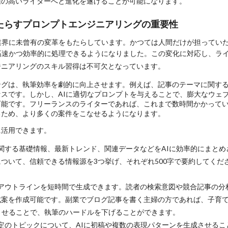
値の高いライターへと進化を遂げることが可能になります。
たらすプロンプトエンジニアリングの重要性
業界に未曾有の変革をもたらしています。かつては人間だけが担ってい
高速かつ効率的に処理できるようになりました。この変化に対応し、
ラ
ジニアリングのスキル習得は不可欠
となっています。
ングは、執筆効率を劇的に向上させます。例えば、記事のテーマに関す
スです。しかし、AIに適切なプロンプトを与えることで、膨大なウェ
可能です。フリーランスのライターであれば、これまで数時間かかって
るため、より多くの案件をこなせるようになります。
に活用できます。
に関する基礎情報、最新トレンド、関連データなどをAIに効率的にまと
ついて、信頼できる情報源を3つ挙げ、それぞれ500字で要約してくだ
やアウトラインを短時間で生成できます。読者の検索意図や競合記事の分
成案を作成可能です。副業でブログ記事を書く主婦の方であれば、子育
させることで、執筆のハードルを下げることができます。
 特定のトピックについて、AIに初稿や複数の表現パターンを生成させる