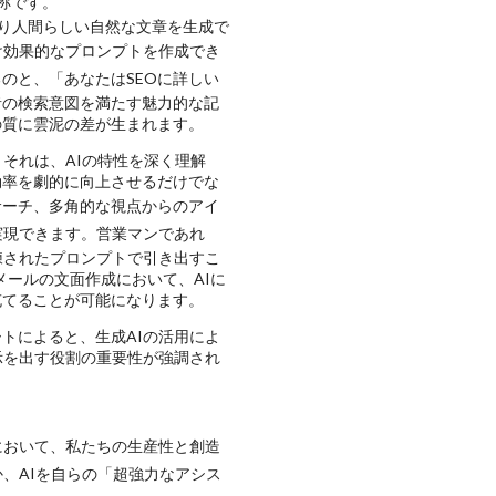
称です。
し、より人間らしい自然な文章を生成で
け効果的なプロンプトを作成でき
のと、「あなたはSEOに詳しい
者の検索意図を満たす魅力的な記
の質に雲泥の差が生まれます。
それは、AIの特性を深く理解
効率を劇的に向上させるだけでな
サーチ、多角的な視点からのアイ
実現できます
。営業マンであれ
練されたプロンプトで引き出すこ
ールの文面作成において、AIに
充てることが可能になります。
トによると、生成AIの活用によ
示を出す役割の重要性が強調され
において、私たちの生産性と創造
、AIを自らの「超強力なアシス