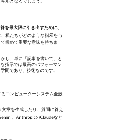
スキルとなるでしょう。
応答を最大限に引き出すために、
は、私たちがどのような指示を与
って極めて重要な意味を持ちま
しかし、単に「記事を書いて」と
昧な指示では最高のパフォーマン
る学問であり、技術なのです。
するコンピューターシステム全般
な文章を生成したり、質問に答え
、AnthropicのClaudeなど