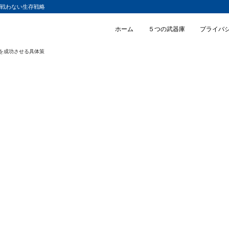
と戦わない生存戦略
ホーム
５つの武器庫
プライバ
を成功させる具体策