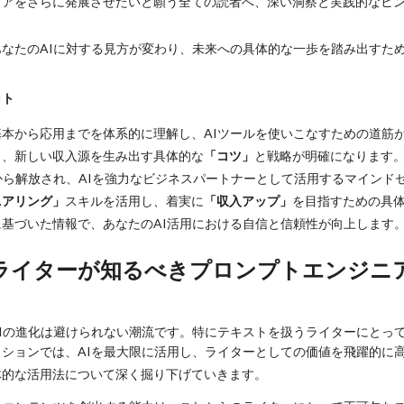
リアをさらに発展させたいと願う全ての読者へ、深い洞察と実践的なヒ
なたのAIに対する見方が変わり、未来への具体的な一歩を踏み出すた
ット
本から応用までを体系的に理解し、AIツールを使いこなすための道筋
く、新しい収入源を生み出す具体的な
「コツ」
と戦略が明確になります
から解放され、AIを強力なビジネスパートナーとして活用するマインド
ニアリング」
スキルを活用し、着実に
「収入アップ」
を目指すための具
基づいた情報で、あなたのAI活用における自信と信頼性が向上します
くライターが知るべきプロンプトエンジニ
Iの進化は避けられない潮流です。特にテキストを扱うライターにとって
ションでは、AIを最大限に活用し、
ライターとしての価値を飛躍的に
体的な活用法
について深く掘り下げていきます。