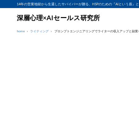
14年の営業地獄から生還したサバイバーが贈る、HSPのための『AIという盾』
深層心理×AIセールス研究所
home
ライティング
プロンプトエンジニアリングでライターの収入アップと副業