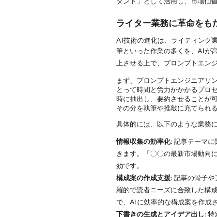
タント」として活用し、市場価
ライター業務に革命をも
AI技術の進化は、ライティング
筆といった作業の多くを、AIが
上させる上で、プロンプトエン
まず、プロンプトエンジニアリ
とって時間と労力がかかるプロセ
時に抽出し、要約させることが
その分を執筆や推敲に充てられ
具体的には、以下のような業務
情報収集の効率化
: 記事テーマ
きます。「〇〇の最新市場動向に
効です。
構成案の作成支援
: 記事の骨子
羅的で読者ニーズに合致した構
で、AIに効率的な構成案を作成
下書きの生成とアイデア出し
: