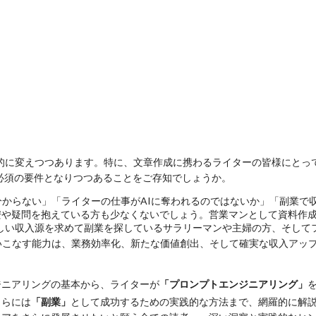
劇的に変えつつあります。特に、文章作成に携わるライターの皆様にとっ
必須の要件となりつつあることをご存知でしょうか。
分からない」「ライターの仕事がAIに奪われるのではないか」「副業で
安や疑問を抱えている方も少なくないでしょう。営業マンとして資料作
しい収入源を求めて副業を探しているサラリーマンや主婦の方、そして
いこなす能力は、
業務効率化、新たな価値創出、そして確実な収入アッ
ジニアリングの基本から、ライターが
「プロンプトエンジニアリング」
さらには
「副業」
として成功するための実践的な方法まで、網羅的に解説