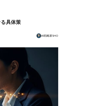
せる具体策
AI戦略家SHO