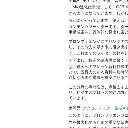
生成AI
: テキスト、画像、音声
LLMの進化は目覚ましく、GPT-
きるようになっています。しかし
るかにかかっています
。例えば
コンテンツマーケターです。タ
事構成案を、具体的な見出し案
プロンプトエンジニアリングのス
し、その能力を最大限に引き出
く、これまでのライターの枠を
デア出し、特定の読者層に響くト
ば、顧客へのプレゼン資料作成で
とで、説得力のある資料を短時間
適切な表現や構成を提案させる
この分野の専門性は、今後ますま
り、ビジネスプロセスの約70%
ています。
参照元:
アクセンチュア – 生成
このように、プロンプトエンジ
性を最大化するための重要な知