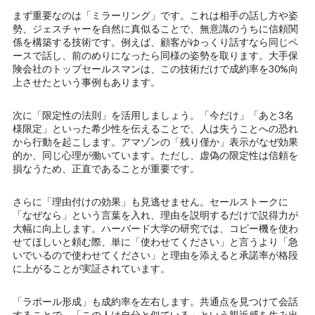
まず重要なのは「ミラーリング」です。これは相手の話し方や姿
勢、ジェスチャーを自然に真似ることで、無意識のうちに信頼関
係を構築する技術です。例えば、顧客がゆっくり話すなら同じペ
ースで話し、前のめりになったら同様の姿勢を取ります。大手保
険会社のトップセールスマンは、この技術だけで成約率を30%向
上させたという事例もあります。
次に「限定性の法則」を活用しましょう。「今だけ」「あと3名
様限定」といった希少性を伝えることで、人は失うことへの恐れ
から行動を起こします。アマゾンの「残り僅か」表示がなぜ効果
的か、同じ心理が働いています。ただし、虚偽の限定性は信頼を
損なうため、正直であることが重要です。
さらに「理由付けの効果」も見逃せません。セールストークに
「なぜなら」という言葉を入れ、理由を説明するだけで説得力が
大幅に向上します。ハーバード大学の研究では、コピー機を使わ
せてほしいと頼む際、単に「使わせてください」と言うより「急
いでいるので使わせてください」と理由を添えると承諾率が格段
に上がることが実証されています。
「ラポール形成」も成約率を左右します。共通点を見つけて会話
することで、「この人は自分と似ている」という親近感を生み出