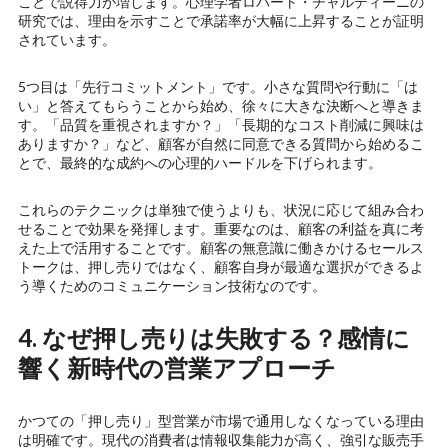
ことで説得力が増します。心理学者ロバート・チャルディーニの
研究では、理由を示すことで承諾率が大幅に上昇することが証明
されています。
5つ目は「先行コミットメント」です。小さな質問や行動に「は
い」と答えてもらうことから始め、徐々に大きな決断へと導きま
す。「品質を重視されますか？」「長期的なコスト削減に興味は
ありますか？」など、顧客が自然に同意できる質問から始めるこ
とで、最終的な成約への心理的ハードルを下げられます。
これらのテクニックは単独で使うよりも、状況に応じて組み合わ
せることで効果を発揮します。重要なのは、顧客の利益を真に考
えた上で活用することです。顧客の無意識に働きかけるセールス
トークは、押し売りではなく、顧客自身が最適な選択ができるよ
う導くためのコミュニケーション技術なのです。
4. なぜ押し売りは失敗する？感情に
響く新時代の営業アプローチ
かつての「押し売り」型営業が市場で通用しなくなっている理由
は明確です。現代の消費者は情報収集能力が高く、強引な販売手