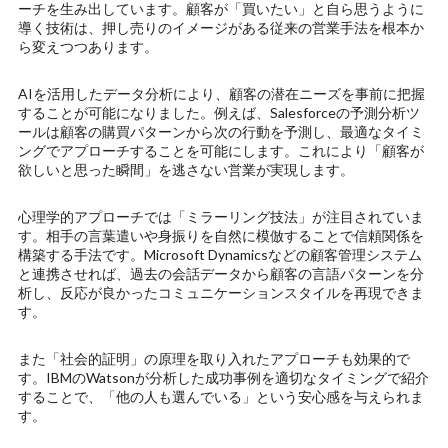
ーチを生み出しています。顧客が「買いたい」と自ら思うように
導く技術は、押し売りのイメージがある従来の営業手法を根本か
ら変えつつあります。
AIを活用したデータ分析により、顧客の潜在ニーズを事前に把握
することが可能になりました。例えば、Salesforceの予測分析ツ
ールは顧客の購買パターンから次の行動を予測し、最適なタイミ
ングでアプローチすることを可能にします。これにより「顧客が
欲しいと思った瞬間」を逃さない営業が実現します。
心理学的アプローチでは「ミラーリング技法」が注目されていま
す。相手の言葉遣いや身振りを自然に模倣することで信頼関係を
構築する手法です。Microsoft Dynamicsなどの顧客管理システム
と連携させれば、過去の会話データから顧客の言語パターンを分
析し、反応が良かったコミュニケーションスタイルを再現できま
す。
また「社会的証明」の原理を取り入れたアプローチも効果的で
す。IBMのWatsonが分析した成功事例を適切なタイミングで紹介
することで、「他の人も選んでいる」という安心感を与えられま
す。