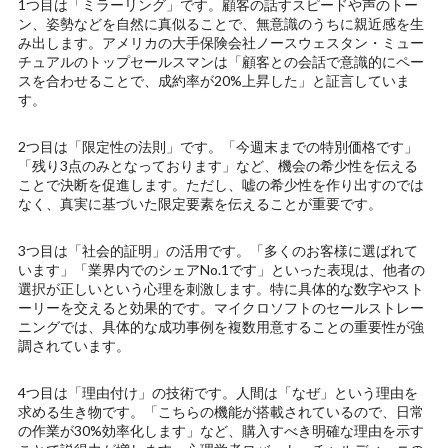
1つ目は「ミラーリング」です。顧客の話すスピードや声のトー
ン、姿勢などを自然に真似ることで、無意識のうちに親近感を生
み出します。アメリカの大手保険会社ノースウェスタン・ミュー
チュアルのトップセールスマンは「顧客との会話で意識的にペー
スを合わせることで、成約率が20%上昇した」と証言していま
す。
2つ目は「限定性の法則」です。「今週末までの特別価格です」
「残り3点のみとなっております」など、機会の希少性を伝える
ことで決断を促進します。ただし、嘘の希少性を作り出すのでは
なく、真実に基づいた限定要素を伝えることが重要です。
3つ目は「社会的証明」の活用です。「多くのお客様に選ばれて
います」「業界内でのシェアNo.1です」といった表現は、他者の
選択が正しいという心理を刺激します。特に具体的な数字やスト
ーリーを交えると効果的です。マイクロソフトのセールストレー
ニングでは、具体的な成功事例を複数用意することの重要性が強
調されています。
4つ目は「理由付け」の技術です。人間は「なぜ」という理由を
求める生き物です。「こちらの機能が搭載されているので、日常
の作業が30%効率化します」など、購入すべき明確な理由を示す