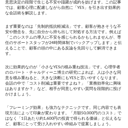
意思決定の段階で生じる不安や躊躇が成約を妨げます。この記事
では、顧客心理に配慮しながら自然に「YES」を引き出す効果的
な会話術を解説します。
まず重要なのは「先制的抵抗軽減法」です。顧客が抱きそうな不
安や懸念を、先に自分から持ち出して対処する方法です。例えば
「このシステムの導入に不安を感じられるかもしれませんが、専
任のサポートスタッフが24時間体制でバックアップします」と伝
えることで、顧客の頭の中にある反論を先回りして解消できま
す。
次に効果的なのが「小さなYESの積み重ね技法」です。心理学者
のロバート・チャルディーニ博士の研究によれば、人は小さな同
意を積み重ねると、大きな決断にもYESと言いやすくなります。
会話の中で「コスト削減は重要ですよね？」「業務効率化に興味
はありますか？」など、相手が同意しやすい質問を段階的に投げ
かけましょう。
「フレーミング効果」も強力なテクニックです。同じ内容でも表
現方法によって印象が変わります。「月額50,000円のコスト」で
はなく「1日あたり約1,600円の投資で得られる価値」と伝えるな
ど、顧客にとって受け入れやすい枠組みで提案しましょう。