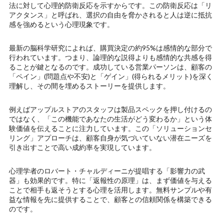
法に対して心理的防衛反応を示すからです。この防衛反応は「リ
アクタンス」と呼ばれ、選択の自由を脅かされると人は逆に抵抗
感を強めるという心理現象です。
最新の脳科学研究によれば、購買決定の約95%は感情的な部分で
行われています。つまり、論理的な説得よりも感情的な共感を得
ることが鍵となるのです。成功している営業パーソンは、顧客の
「ペイン」(問題点や不安)と「ゲイン」(得られるメリット)を深く
理解し、その間を埋めるストーリーを提供します。
例えばアップルストアのスタッフは製品スペックを押し付けるの
ではなく、「この機能であなたの生活がどう変わるか」という体
験価値を伝えることに注力しています。この「ソリューションセ
リング」アプローチは、顧客自身が気づいていない潜在ニーズを
引き出すことで高い成約率を実現しています。
心理学者のロバート・チャルディーニが提唱する「影響力の武
器」も効果的です。特に「返報性の原理」は、まず価値を与える
ことで相手も返そうとする心理を活用します。無料サンプルや有
益な情報を先に提供することで、顧客との信頼関係を構築できる
のです。