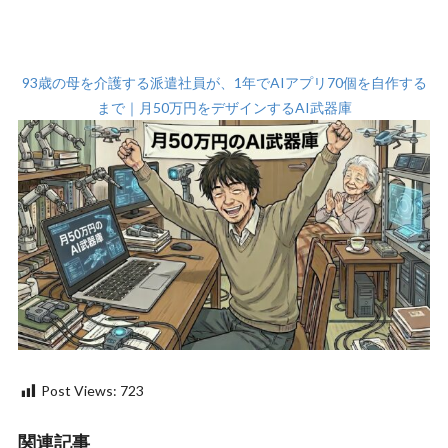
93歳の母を介護する派遣社員が、1年でAIアプリ70個を自作する
まで｜月50万円をデザインするAI武器庫
Post Views:
723
関連記事