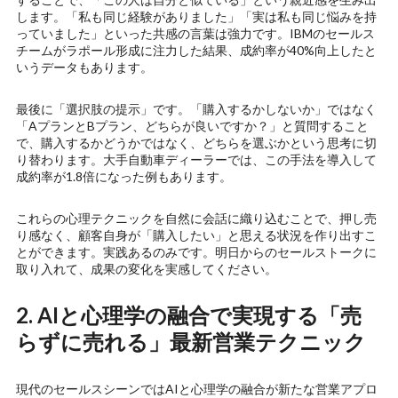
します。「私も同じ経験がありました」「実は私も同じ悩みを持
っていました」といった共感の言葉は強力です。IBMのセールス
チームがラポール形成に注力した結果、成約率が40%向上したと
いうデータもあります。
最後に「選択肢の提示」です。「購入するかしないか」ではなく
「AプランとBプラン、どちらが良いですか？」と質問すること
で、購入するかどうかではなく、どちらを選ぶかという思考に切
り替わります。大手自動車ディーラーでは、この手法を導入して
成約率が1.8倍になった例もあります。
これらの心理テクニックを自然に会話に織り込むことで、押し売
り感なく、顧客自身が「購入したい」と思える状況を作り出すこ
とができます。実践あるのみです。明日からのセールストークに
取り入れて、成果の変化を実感してください。
2. AIと心理学の融合で実現する「売
らずに売れる」最新営業テクニック
現代のセールスシーンではAIと心理学の融合が新たな営業アプロ