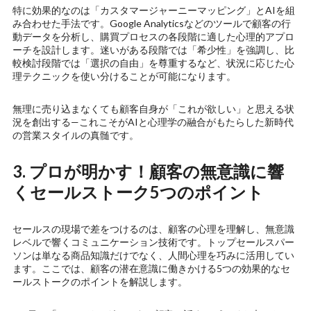
特に効果的なのは「カスタマージャーニーマッピング」とAIを組
み合わせた手法です。Google Analyticsなどのツールで顧客の行
動データを分析し、購買プロセスの各段階に適した心理的アプロ
ーチを設計します。迷いがある段階では「希少性」を強調し、比
較検討段階では「選択の自由」を尊重するなど、状況に応じた心
理テクニックを使い分けることが可能になります。
無理に売り込まなくても顧客自身が「これが欲しい」と思える状
況を創出する—これこそがAIと心理学の融合がもたらした新時代
の営業スタイルの真髄です。
3. プロが明かす！顧客の無意識に響
くセールストーク5つのポイント
セールスの現場で差をつけるのは、顧客の心理を理解し、無意識
レベルで響くコミュニケーション技術です。トップセールスパー
ソンは単なる商品知識だけでなく、人間心理を巧みに活用してい
ます。ここでは、顧客の潜在意識に働きかける5つの効果的なセ
ールストークのポイントを解説します。