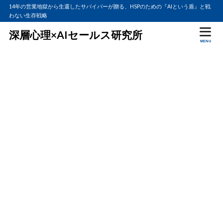
14年の営業地獄から生還したサバイバーが贈る、HSPのための『AIという盾』と戦
わない生存戦略
深層心理×AIセールス研究所
MENU