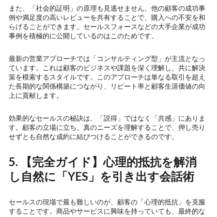
また、「社会的証明」の原理も見逃せません。他の顧客の成功事
例や満足度の高いレビューを共有することで、購入への不安を和
らげることができます。セールスフォースなどの大手企業が成功
事例を積極的に公開しているのはこのためです。
最新の営業アプローチでは「コンサルティング型」が主流となっ
ています。これは顧客のビジネスや課題を深く理解し、共に解決
策を模索するスタイルです。このアプローチは単なる取引を超え
た長期的な関係構築につながり、リピート率と顧客生涯価値の向
上に貢献します。
効果的なセールスの秘訣は、「説得」ではなく「共感」にありま
す。顧客の立場に立ち、真のニーズを理解することで、押し売り
せずとも自然な成約に結びつけることができるのです。
5. 【完全ガイド】心理的抵抗を解消
し自然に「YES」を引き出す会話術
セールスの現場で最も難しいのが、顧客の「心理的抵抗」を克服
することです。商品やサービスに興味を持っていても、最終的な