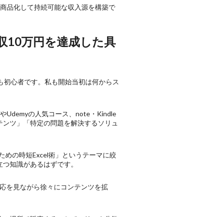
を商品化して持続可能な収入源を構築で
収10万円を達成した具
も初心者です。私も開始当初は何からス
myの人気コース、note・Kindle
テンツ」「特定の問題を解決するソリュ
めの時短Excel術」というテーマに絞
立つ知識があるはずです。
反応を見ながら徐々にコンテンツを拡