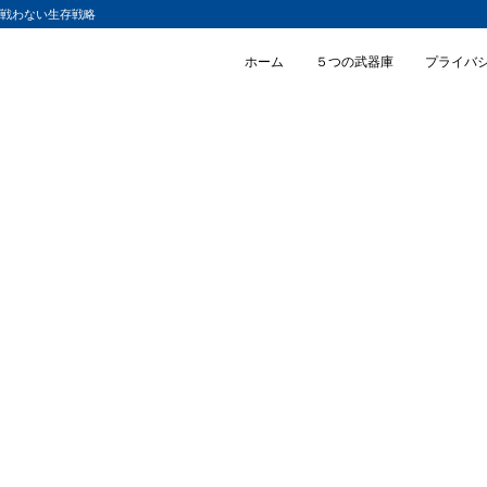
と戦わない生存戦略
ホーム
５つの武器庫
プライバ