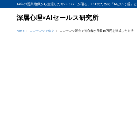
14年の営業地獄から生還したサバイバーが贈る、HSPのための『AIという盾』
深層心理×AIセールス研究所
home
コンテンツで稼ぐ
コンテンツ販売で初心者が月収10万円を達成した方法