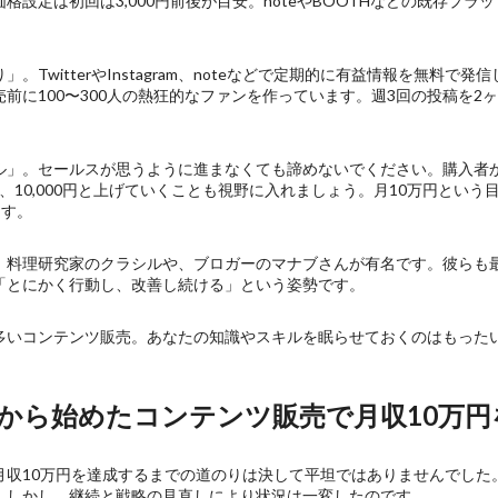
設定は初回は3,000円前後が目安。noteやBOOTHなどの既存プ
TwitterやInstagram、noteなどで定期的に有益情報を無料
前に100〜300人の熱狂的なファンを作っています。週3回の投稿を2
ル」。セールスが思うように進まなくても諦めないでください。購入者
、10,000円と上げていくことも視野に入れましょう。月10万円という目標
ます。
、料理研究家のクラシルや、ブロガーのマナブさんが有名です。彼らも
「とにかく行動し、改善し続ける」という姿勢です。
多いコンテンツ販売。あなたの知識やスキルを眠らせておくのはもった
。
ゼロから始めたコンテンツ販売で月収10万
月収10万円を達成するまでの道のりは決して平坦ではありませんでした
。しかし、継続と戦略の見直しにより状況は一変したのです。