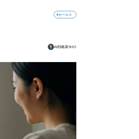
#セールス
AI戦略家SHO