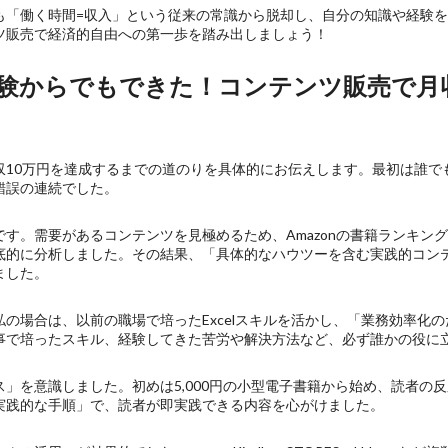
も「働く時間=収入」という従来の常識から脱却し、自分の知識や経験
ツ販売で経済的自由への第一歩を踏み出しましょう！
未経験からでもできた！コンテンツ販売で月
収10万円を達成するまでの道のりを具体的にお伝えします。最初は誰で
錯誤の連続でした。
需要があるコンテンツを見極めるため、Amazonの書籍ランキングやUde
底的に分析しました。その結果、「具体的なハウツーを含む実践的コン
ました。
の場合は、以前の職場で培ったExcelスキルを活かし、「業務効率化のた
事で培ったスキル、経験してきた苦労や解決方法など、必ず誰かの役に
」を意識しました。初めは5,000円の小型電子書籍から始め、読者の
実践的な手順」で、読者が即実践できる内容を心がけました。