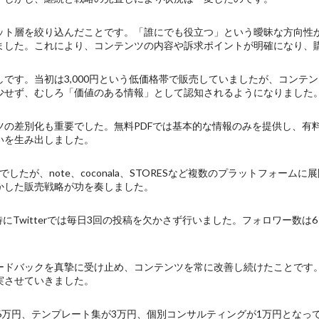
ット層を絞り込んだことです。「誰にでも役立つ」という曖昧な方向性か
ました。これにより、コンテンツの内容や訴求ポイントが明確になり、
です。当初は3,000円という低価格帯で販売していましたが、コンテンツ
少せず、むしろ「価値のある情報」として認知されるようになりました
ツの差別化も重要でした。無料PDFでは基本的な情報のみを提供し、有
いを生み出しました。
したが、note、coconala、STORESなど複数のプラットフォー
かした販売戦略が功を奏しました。
Twitterでは毎日3回の投稿を欠かさず行いました。フォロワー数は6ヶ
ードバックを真摯に受け止め、コンテンツを常に改善し続けたことです
実させていきました。
6万円、テンプレート集が3万円、個別コンサルティングが1万円となっ