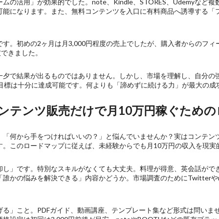
の活用」が効果的でした。note、Kindle、STORES、Udemyな
可能になります。また、無料コンテンツを入口に有料商品へ誘導する「
す。初めの2ヶ月は月3,000円程度の売上でしたが、購入者からのフ
破できました。
一夕で結果が出るものではありません。しかし、市場を理解し、自分の
う目標は十分に達成可能です。何よりも「諦めずに続ける力」が最大の成
！コンテンツ販売だけで月10万円稼ぐため
、「何から手をつければいいの？」と悩んでいませんか？実はコンテン
す。このロードマップに従えば、未経験からでも月10万円の収入を現実
卸し」です。特別なスキルがなくても大丈夫。料理が得意、英会話がで
かの悩みを解決できる」内容かどうか。市場調査のためにTwitterや
。
る」こと。PDFガイド、動画講座、テンプレート集など形式は問いませ